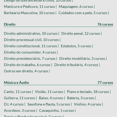
Design de sobrancelhas e cílios, 10 cursos |
Manicure e Pedicure, 11 cursos |
Maquiagem, 6 cursos |
Barbearia Masculina, 10 cursos |
Cuidados com a pele, 5 cursos |
Direito
76 cursos
Direito administrativo, 10 cursos |
Direito penal, 12 cursos |
Direito processual civil, 10 cursos |
Direito constitucional, 11 cursos |
Estatutos, 5 cursos |
Direito do consumidor, 4 cursos |
Direito previdenciário, 7 cursos |
Direito imobiliário, 3 cursos |
Direito do trabalho, 6 cursos |
Direito tributário, 4 cursos |
Outros em direito, 4 cursos |
Música e Áudio
77 cursos
Canto, 11 cursos |
Violão, 11 cursos |
Piano e teclado, 18 cursos |
Guitarra, 11 cursos |
Baixo, 4 cursos |
Bateria, 3 cursos |
DJ, 4 cursos |
Saxofone e flauta, 5 cursos |
Violino, 4 cursos |
Acordeon, 3 cursos |
Cavaquinho, 1 cursos |
Teoria e Produção musical, 2 cursos |