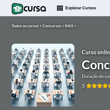
Explorar Cursos
Todos os cursos >
Concursos >
INSS >
Curso onlin
Conc
Duração do cur
5