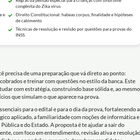
Regras da pensão especial para crianças com síndrome
congênita do Zika vírus
e e
Direito Constitucional: habeas corpus, finalidade e hipóteses
de cabimento
Técnicas de resolução e revisão por questões para provas do
INSS
cê precisa de uma preparação que vá direto ao ponto:
cobrados e treinar com questões no estilo da banca. Este
tudar com estratégia, construindo base sólida e, ao mesmo
cios que simulam o que aparece na prova.
enciais para o edital e para o dia da prova, fortalecendo a
ógico aplicado, a familiaridade com noções de informática e
blica e do Estado. A proposta é te ajudar a sair do
iente, com foco em entendimento, revisão ativa e resoluçã