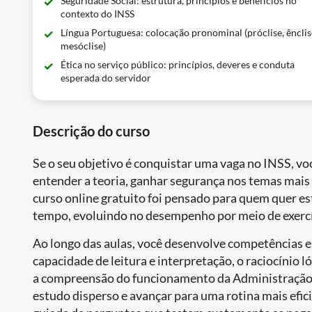
Seguridade Social: estrutura, princípios e benefícios no
contexto do INSS
Língua Portuguesa: colocação pronominal (próclise, ênclis
mesóclise)
Ética no serviço público: princípios, deveres e conduta
esperada do servidor
Descrição do curso
Se o seu objetivo é conquistar uma vaga no INSS, vo
entender a teoria, ganhar segurança nos temas mais 
curso online gratuito foi pensado para quem quer es
tempo, evoluindo no desempenho por meio de exercí
Ao longo das aulas, você desenvolve competências ess
capacidade de leitura e interpretação, o raciocínio l
a compreensão do funcionamento da Administração Pú
estudo disperso e avançar para uma rotina mais efic