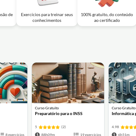
usão de
Exercícios para treinar seus
100% gratuito, do conteúdo
conhecimentos
ao certificado
Curso Gratuito
Curso Gratuito
Preparatório para o INSS
Informática 
5
(2)
4.98
8 exercícios
88h09m
19 exercícios
6h51m