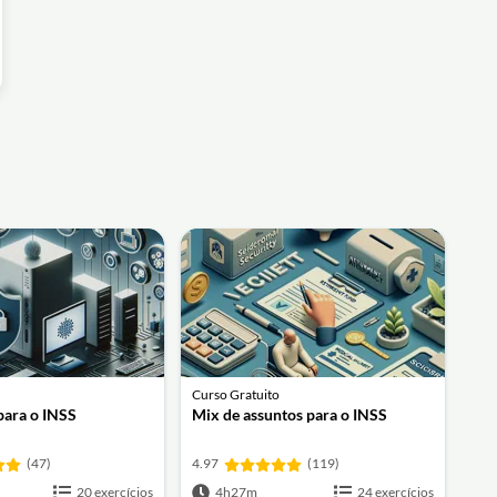
Curso Gratuito
para o INSS
Mix de assuntos para o INSS
(47)
4.97
(119)
20 exercícios
4h27m
24 exercícios