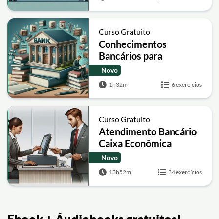
Curso Gratuito
Conhecimentos
Bancários para
concurso Caixa
Novo
Econômica
1h32m
6 exercícios
Curso Gratuito
Atendimento Bancário
Caixa Econômica
Federal
Novo
13h52m
34 exercícios
Ebook + Áudiobooks gratuitos!