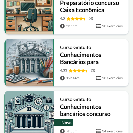
Preparatório concurso
Caixa Econômica
4.5
(4)
5h55m
28 exercícios
Curso Gratuito
Conhecimentos
Bancários para
concursos públicos
4.33
(3)
12h14m
28 exercícios
Curso Gratuito
Conhecimentos
bancários concurso
Caixa
Novo
7h55m
34 exercícios