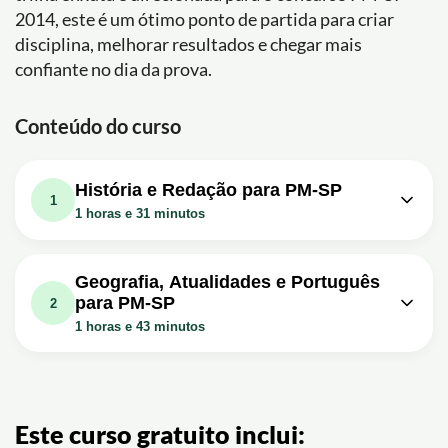
2014, este é um ótimo ponto de partida para criar
disciplina, melhorar resultados e chegar mais
confiante no dia da prova.
Conteúdo do curso
História e Redação para PM-SP
1
1 horas e 31 minutos
Aula em vídeo: Concurso PM - SP
28m
2014 - História
Geografia, Atualidades e Português
para PM-SP
Exercício: _Durante o período do regime militar no Brasil,
2
o país se posicionou ao lado de qual nação na Guerra
1 horas e 43 minutos
Fria?
Aula em vídeo: Concurso PM - SP
Aula em vídeo: Concurso PM - SP
30m
2014 - Geografia - População
35m
2014 - Redação
Brasileira
Exercício: _Qual a importância de se manter atualizado
Este curso gratuito inclui:
para escrever uma redação nota 10?
Exercício: _De acordo com a teoria de Malthus, qual é a