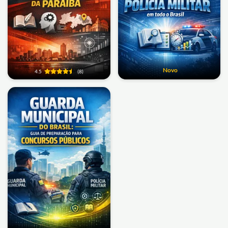
Novo
4.5
(8)