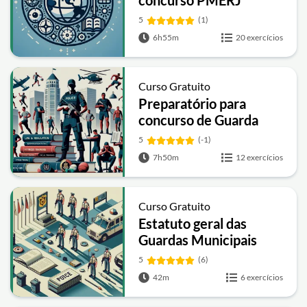
concurso PMERJ
5
(1)
6h55m
20 exercícios
Curso Gratuito
Preparatório para
concurso de Guarda
Municipal de Fortaleza
5
(-1)
7h50m
12 exercícios
Curso Gratuito
Estatuto geral das
Guardas Municipais
5
(6)
42m
6 exercícios