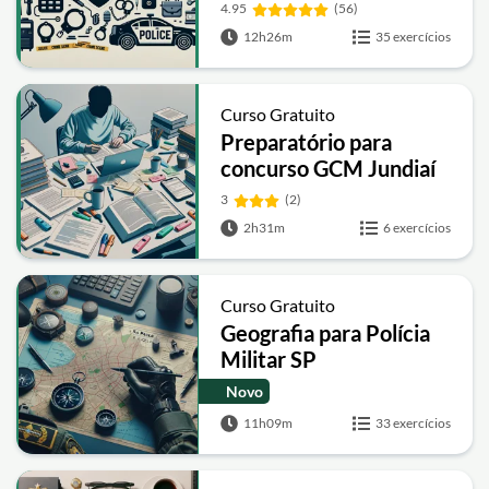
4.95
(56)
12h26m
35 exercícios
Curso Gratuito
Preparatório para
concurso GCM Jundiaí
3
(2)
2h31m
6 exercícios
Curso Gratuito
Geografia para Polícia
Militar SP
Novo
11h09m
33 exercícios