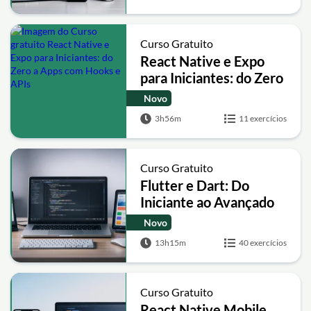
Curso Gratuito
React Native e Expo
para Iniciantes: do Zero
a Apps com Hooks e
Novo
APIs
3h56m
11 exercícios
Curso Gratuito
Flutter e Dart: Do
Iniciante ao Avançado
com Projetos Práticos
Novo
(Android e iOS)
13h15m
40 exercícios
Curso Gratuito
React Native Mobile