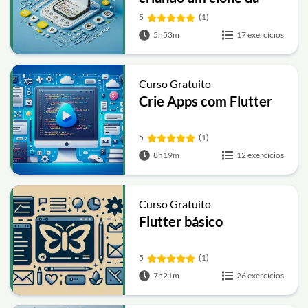
Netflix
5
(1)
5h53m
17 exercícios
Curso Gratuito
Crie Apps com Flutter
5
(1)
8h19m
12 exercícios
Curso Gratuito
Flutter básico
5
(1)
7h21m
26 exercícios