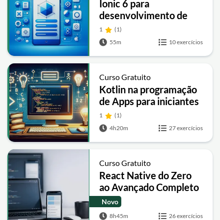
Ionic 6 para
desenvolvimento de
apps
1
(1)
55m
10 exercícios
Curso Gratuito
Kotlin na programação
de Apps para iniciantes
1
(1)
4h20m
27 exercícios
Curso Gratuito
React Native do Zero
ao Avançado Completo
Novo
8h45m
26 exercícios