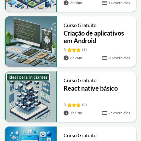
3h08m
14 exercícios
Curso Gratuito
Criação de aplicativos
em Android
3
(1)
6h26m
20 exercícios
Ideal para iniciantes
Curso Gratuito
React native básico
3
(2)
7h19m
25 exercícios
Curso Gratuito