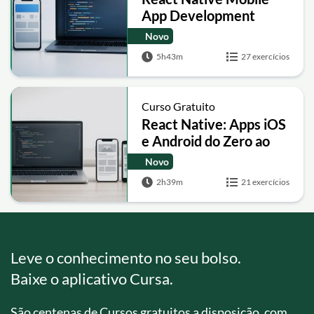
App Development
Novo
5h43m
27 exercícios
Curso Gratuito
React Native: Apps iOS
e Android do Zero ao
Avançado
Novo
2h39m
21 exercícios
Leve o conhecimento no seu bolso.
Baixe o aplicativo Cursa.
São centenas de Cursos gratuitos a disposição, com