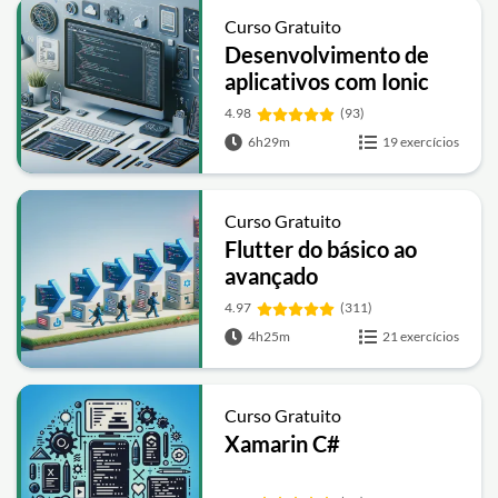
Curso Gratuito
Desenvolvimento de
aplicativos com Ionic
4.98
(93)
6h29m
19 exercícios
Curso Gratuito
Flutter do básico ao
avançado
4.97
(311)
4h25m
21 exercícios
Curso Gratuito
Xamarin C#