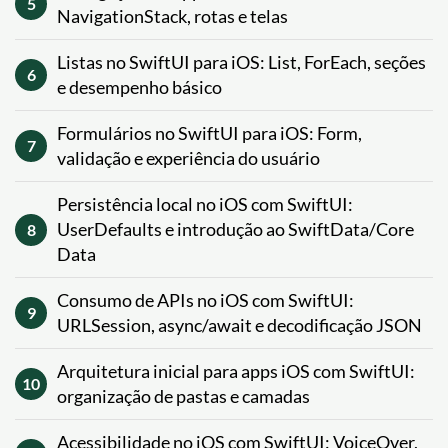
5
NavigationStack, rotas e telas
Listas no SwiftUI para iOS: List, ForEach, seções
6
e desempenho básico
Formulários no SwiftUI para iOS: Form,
7
validação e experiência do usuário
Persistência local no iOS com SwiftUI:
UserDefaults e introdução ao SwiftData/Core
8
Data
Consumo de APIs no iOS com SwiftUI:
9
URLSession, async/await e decodificação JSON
Arquitetura inicial para apps iOS com SwiftUI:
10
organização de pastas e camadas
Acessibilidade no iOS com SwiftUI: VoiceOver,