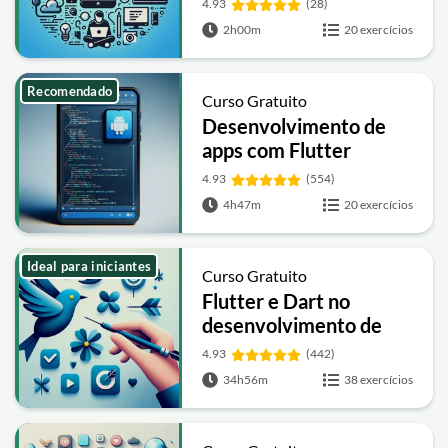
4.93
(28)
2h00m
20 exercícios
Recomendado
Curso Gratuito
Desenvolvimento de
apps com Flutter
4.93
(554)
4h47m
20 exercícios
Ideal para iniciantes
Curso Gratuito
Flutter e Dart no
desenvolvimento de
apps
4.93
(442)
34h56m
38 exercícios