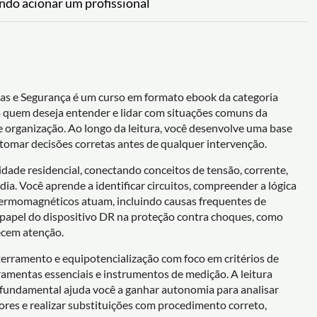
ndo acionar um profissional
mas e Segurança é um curso em formato ebook da categoria
ra quem deseja entender e lidar com situações comuns da
 e organização. Ao longo da leitura, você desenvolve uma base
 e tomar decisões corretas antes de qualquer intervenção.
ade residencial, conectando conceitos de tensão, corrente,
dia. Você aprende a identificar circuitos, compreender a lógica
termomagnéticos atuam, incluindo causas frequentes de
 papel do dispositivo DR na proteção contra choques, como
recem atenção.
aterramento e equipotencialização com foco em critérios de
rramentas essenciais e instrumentos de medição. A leitura
a fundamental ajuda você a ganhar autonomia para analisar
ores e realizar substituições com procedimento correto,