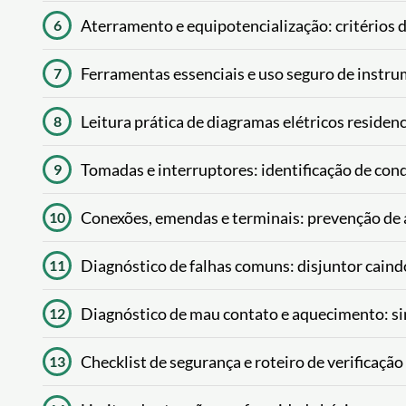
Aterramento e equipotencialização: critérios d
6
Ferramentas essenciais e uso seguro de instr
7
Leitura prática de diagramas elétricos residen
8
Tomadas e interruptores: identificação de con
9
Conexões, emendas e terminais: prevenção de
10
Diagnóstico de falhas comuns: disjuntor caindo
11
Diagnóstico de mau contato e aquecimento: sin
12
Checklist de segurança e roteiro de verificaçã
13