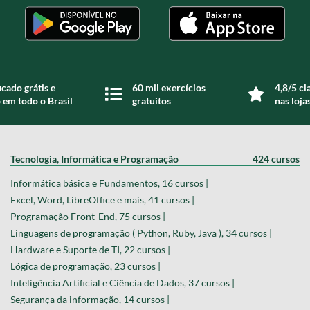
icado grátis e
60 mil exercícios
4,8/5 cl
 em todo o Brasil
gratuitos
nas loja
Tecnologia, Informática e Programação
424 cursos
Informática básica e Fundamentos, 16 cursos |
Excel, Word, LibreOffice e mais, 41 cursos |
Programação Front-End, 75 cursos |
Linguagens de programação ( Python, Ruby, Java ), 34 cursos |
Hardware e Suporte de TI, 22 cursos |
Lógica de programação, 23 cursos |
Inteligência Artificial e Ciência de Dados, 37 cursos |
Segurança da informação, 14 cursos |