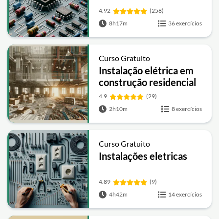
4.92
(258)
8h17m
36 exercícios
Curso Gratuito
Instalação elétrica em
construção residencial
4.9
(29)
2h10m
8 exercícios
Curso Gratuito
Instalações eletricas
4.89
(9)
4h42m
14 exercícios