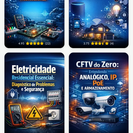
4.95
(22)
3.75
(4)