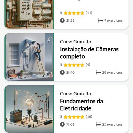
5
(11)
2h28m
9 exercícios
Curso Gratuito
Instalação de Câmeras
completo
5
(4)
2h40m
28 exercícios
Curso Gratuito
Fundamentos da
Eletricidade
5
(16)
7h01m
25 exercícios