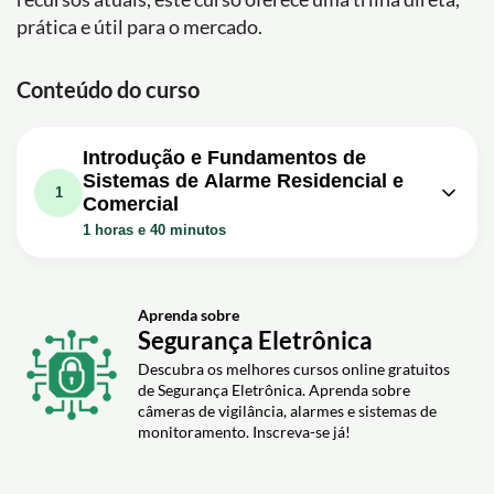
prática e útil para o mercado.
Conteúdo do curso
Introdução e Fundamentos de
Sistemas de Alarme Residencial e
1
Comercial
1 horas e 40 minutos
Aula em vídeo: Alarme Instale
Voce? mesmo! Tutorial Completo -
1h40m
Alarme Residêncial - Alarme
Aprenda sobre
Segurança Eletrônica
Comercial
Descubra os melhores cursos online gratuitos
Exercício: Quais são as vantagens de instalar um sistema
de Segurança Eletrônica. Aprenda sobre
de alarme monitorado em sua propriedade?
câmeras de vigilância, alarmes e sistemas de
Exercício: Quais são as etapas corretas para instalar e
monitoramento. Inscreva-se já!
configurar um sistema de alarme residencial e comercial
que permite controle e monitoramento remoto via
smartphone?