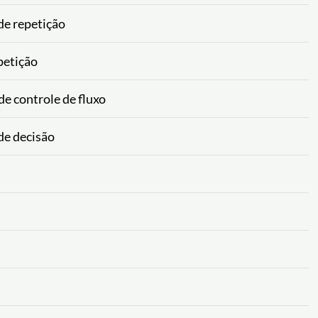
de repetição
petição
e controle de fluxo
de decisão