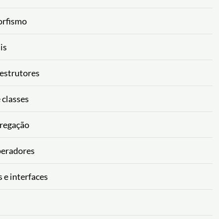
orfismo
is
destrutores
 classes
gregação
peradores
 e interfaces