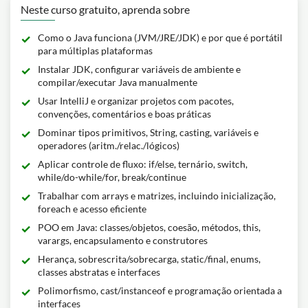
Neste curso gratuito, aprenda sobre
Como o Java funciona (JVM/JRE/JDK) e por que é portátil
para múltiplas plataformas
Instalar JDK, configurar variáveis de ambiente e
compilar/executar Java manualmente
Usar IntelliJ e organizar projetos com pacotes,
convenções, comentários e boas práticas
Dominar tipos primitivos, String, casting, variáveis e
operadores (aritm./relac./lógicos)
Aplicar controle de fluxo: if/else, ternário, switch,
while/do-while/for, break/continue
Trabalhar com arrays e matrizes, incluindo inicialização,
foreach e acesso eficiente
POO em Java: classes/objetos, coesão, métodos, this,
varargs, encapsulamento e construtores
Herança, sobrescrita/sobrecarga, static/final, enums,
classes abstratas e interfaces
Polimorfismo, cast/instanceof e programação orientada a
interfaces