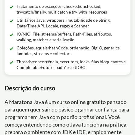
Tratamento de exceções: checked/unchecked,
try/catch/finally, multicatch e try-with-resources
Utilitários Java: wrappers, imutabilidade de String,
Date/Time API, Locale, regex e Scanner
IO/NIO: File, streams/buffers, Path/Files, atributos,
walking, matcher e serialização
Coleções, equals/hashCode, ordenação, Big-O, generics,
lambdas, streams e collectors
Threads/concorrência, executors, locks, filas bloqueantes e
CompletableFuture; padrões e JDBC
Descrição do curso
A Maratona Java é um curso online gratuito pensado
para quem quer sair do básico e ganhar confiança para
programar em Java com padrão profissional. Você
começa entendendo como o Java funciona na prática,
prepara o ambiente com JDK e IDE, e rapidamente