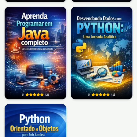
5
(2)
5
(1)