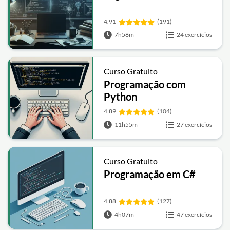
4.91
(191)
7h58m
24 exercícios
Curso Gratuito
Programação com
Python
4.89
(104)
11h55m
27 exercícios
Curso Gratuito
Programação em C#
4.88
(127)
4h07m
47 exercícios