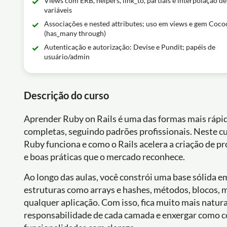
Views com ERB, helpers, link_to, partials e interpolação de
variáveis
Associações e nested attributes; uso em views e gem Coc
(has_many through)
Autenticação e autorização: Devise e Pundit; papéis de
usuário/admin
Descrição do curso
Aprender Ruby on Rails é uma das formas mais rápid
completas, seguindo padrões profissionais. Neste cu
Ruby funciona e como o Rails acelera a criação de p
e boas práticas que o mercado reconhece.
Ao longo das aulas, você constrói uma base sólida 
estruturas como arrays e hashes, métodos, blocos, m
qualquer aplicação. Com isso, fica muito mais natur
responsabilidade de cada camada e enxergar como co