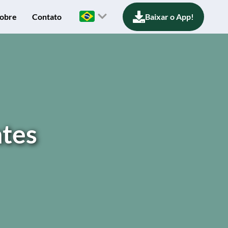
obre
Contato
Baixar o App!
ntes