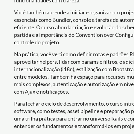
funcionalidades com clareza.
Você também aprende a iniciar e organizar um projet
essenciais como Bundler, console e tarefas de auto
eficiente. O curso aborda criação e evolução do sch
partida e a importância do Convention over Configur
controle do projeto.
Na prática, você verá como definir rotas e padrões
aproveitar helpers, lidar com params e filtros, e ad
internacionalização (i18n), estilização com Bootstra
entre modelos. Também há espaço para recursos mui
mais complexos, autenticação e autorização em nível
com Ajax e notificações.
Para fechar o ciclo de desenvolvimento, o curso in
software, como testes, asset pipeline e preparação p
uma trilha prática para entrar no universo Rails e c
entender os fundamentos e transformá-los em proje