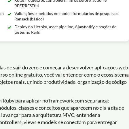
Rotas (routes.rb), controllers, filtros before_action e
REST/RESTful
oon
Validações e métodos no model; formulários de pesquisa e
Ransack (básico)
Deploy no Heroku, asset pipeline, Ajax/notify e noções de
testes no Rails
as de sair do zero e começar a desenvolver aplicações web
rso online gratuito, você vai entender como o ecossistema
rojetos reais, unindo produtividade, organização de código
em Ruby para aplicar no framework com segurança:
ódulos, classes e conceitos que aparecem no dia a dia de
al avançar para a arquitetura MVC, entender a
ntrollers, views e models se conectam para entregar