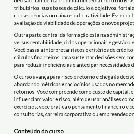
decisão. Também aprofunda um tema crítico no Brasi
tributários, suas bases de cálculo e objetivos, fort
consequências no caixa e na lucratividade. Esse co
avaliação de viabilidade de operações e novos projet
Outra parte central da formação está na administraçã
versus rentabilidade, ciclos operacionais e gestão de
Você passa a interpretar riscos e critérios de crédit
cálculos financeiros para sustentar decisões sem c
para reduzir ineficiências e antecipar necessidades d
O curso avança para risco e retorno e chega às deci
abordando métricas e raciocínios usados no mercado 
retornos. Você compreende como custo de capital, es
influenciam valor e risco, além de usar análises com
exercícios, você pratica o pensamento financeiro e 
consultorias, carreira corporativa ou empreendedo
Conteúdo do curso