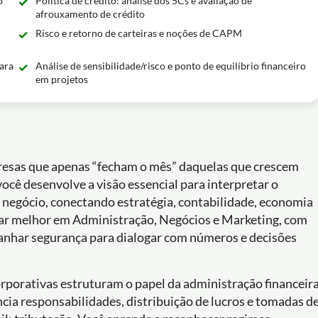
o
Política de crédito: análise dos 5Cs e avaliação de
afrouxamento de crédito
Risco e retorno de carteiras e noções de CAPM
para
Análise de sensibilidade/risco e ponto de equilíbrio financeiro
em projetos
presas que apenas “fecham o mês” daquelas que crescem
ocê desenvolve a visão essencial para interpretar o
negócio, conectando estratégia, contabilidade, economia
uar melhor em Administração, Negócios e Marketing, com
ganhar segurança para dialogar com números e decisões
orporativas estruturam o papel da administração financeir
cia responsabilidades, distribuição de lucros e tomadas d