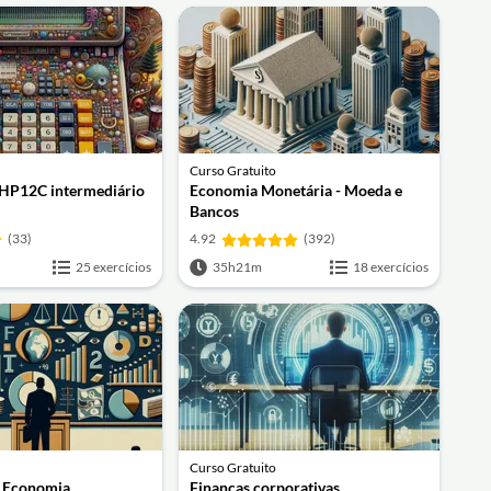
Curso Gratuito
 HP12C intermediário
Economia Monetária - Moeda e
Bancos
(33)
4.92
(392)
25 exercícios
35h21m
18 exercícios
Curso Gratuito
à Economia
Finanças corporativas