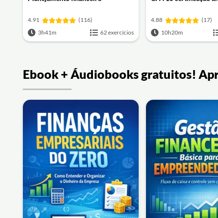
4.91
(116)
4.88
(17)
3h41m
62 exercícios
10h20m
Ebook + Áudiobooks gratuitos! Ap