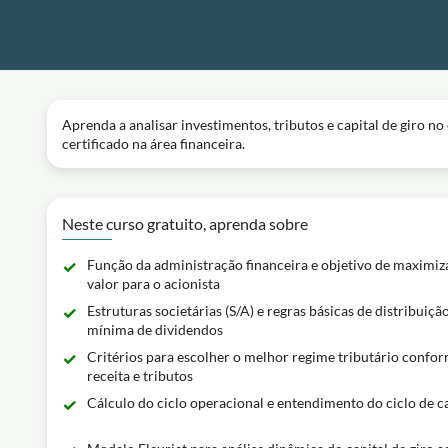
Aprenda a analisar investimentos, tributos e capital de giro n
certificado na área financeira.
Neste curso gratuito, aprenda sobre
Função da administração financeira e objetivo de maximiz
valor para o acionista
Estruturas societárias (S/A) e regras básicas de distribuiçã
mínima de dividendos
Critérios para escolher o melhor regime tributário confo
receita e tributos
Cálculo do ciclo operacional e entendimento do ciclo de c