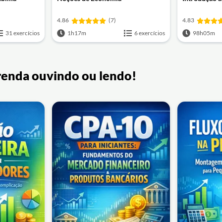
4.86
(7)
4.83
31 exercícios
1h17m
6 exercícios
98h05m
renda ouvindo ou lendo!