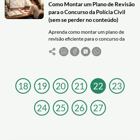
Como Montar um Plano de Revisão
para o Concurso da Polícia Civil
(sem se perder no conteúdo)
Aprenda como montar um plano de
revisão eficiente para o concurso da
Polícia Civil e aumente sua retenção
com questões e caderno de erros.
18
19
20
21
22
23
24
25
26
27