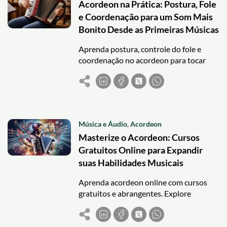
Acordeon na Prática: Postura, Fole
e Coordenação para um Som Mais
Bonito Desde as Primeiras Músicas
Aprenda postura, controle do fole e
coordenação no acordeon para tocar
com som mais bonito desde as primeiras
músicas.
Música e Áudio
,
Acordeon
Masterize o Acordeon: Cursos
Gratuitos Online para Expandir
suas Habilidades Musicais
Aprenda acordeon online com cursos
gratuitos e abrangentes. Explore
diversas técnicas e estilos musicais, e
aproveite a flexibilidade de estudar em
casa.