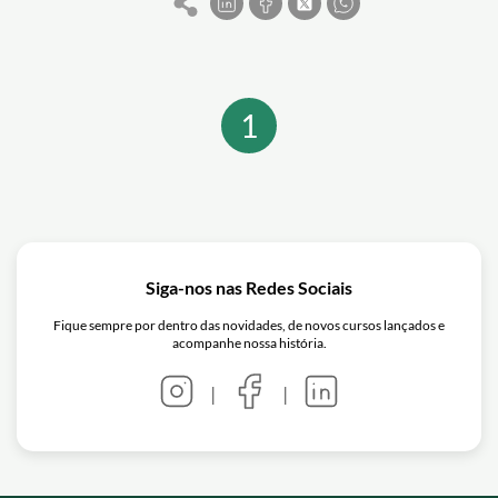
com suas profundas raízes culturais em
todo o mundo, oferece uma vasta gama
de possibilidades sonoras. Para os
iniciantes, dominar os fundamentos é o
primeiro passo crucial para desbloquear
1
o potencial completo do acordeon. Este
artigo aborda técnicas básicas e dicas
essenciais para começar.
Siga-nos nas Redes Sociais
Fique sempre por dentro das novidades, de novos cursos lançados e
acompanhe nossa história.
|
|