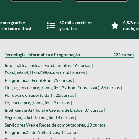
icado grátis e
60 mil exercícios
4,8/5 cl
 em todo o Brasil
gratuitos
nas loja
Tecnologia, Informática e Programação
424 cursos
Informática básica e Fundamentos, 16 cursos |
Excel, Word, LibreOffice e mais, 41 cursos |
Programação Front-End, 75 cursos |
Linguagens de programação ( Python, Ruby, Java ), 34 cursos |
Hardware e Suporte de TI, 22 cursos |
Lógica de programação, 23 cursos |
Inteligência Artificial e Ciência de Dados, 37 cursos |
Segurança da informação, 14 cursos |
Servidores Web e Redes de computadores, 13 cursos |
Programação de Aplicativos, 43 cursos |