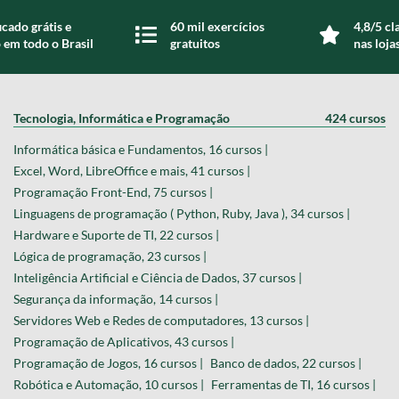
icado grátis e
60 mil exercícios
4,8/5 cl
 em todo o Brasil
gratuitos
nas loja
Tecnologia, Informática e Programação
424 cursos
Informática básica e Fundamentos, 16 cursos |
Excel, Word, LibreOffice e mais, 41 cursos |
Programação Front-End, 75 cursos |
Linguagens de programação ( Python, Ruby, Java ), 34 cursos |
Hardware e Suporte de TI, 22 cursos |
Lógica de programação, 23 cursos |
Inteligência Artificial e Ciência de Dados, 37 cursos |
Segurança da informação, 14 cursos |
Servidores Web e Redes de computadores, 13 cursos |
Programação de Aplicativos, 43 cursos |
Programação de Jogos, 16 cursos |
Banco de dados, 22 cursos |
Robótica e Automação, 10 cursos |
Ferramentas de TI, 16 cursos |