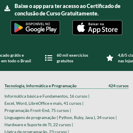
Baixe o app para ter acesso ao Certificado de
conclusão de Curso Gratuitamente.
icado grátis e
60 mil exercícios
4,8/5 cl
 em todo o Brasil
gratuitos
nas loja
Tecnologia, Informática e Programação
424 cursos
Informática básica e Fundamentos, 16 cursos |
Excel, Word, LibreOffice e mais, 41 cursos |
Programação Front-End, 75 cursos |
Linguagens de programação ( Python, Ruby, Java ), 34 cursos |
Hardware e Suporte de TI, 22 cursos |
Lógica de programação, 23 cursos |