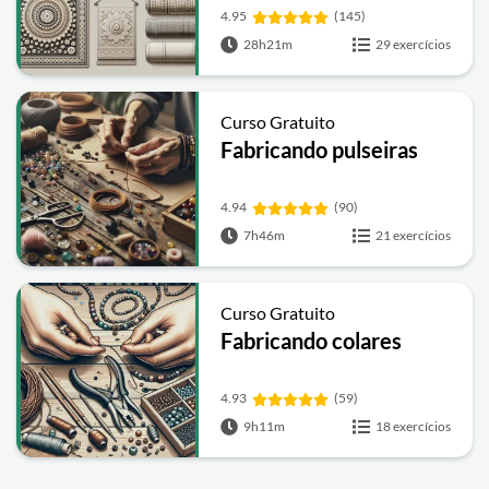
Crochê
4.95
(145)
28h21m
29 exercícios
Curso Gratuito
Fabricando pulseiras
4.94
(90)
7h46m
21 exercícios
Curso Gratuito
Fabricando colares
4.93
(59)
9h11m
18 exercícios