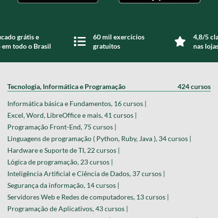
icado grátis e
60 mil exercícios
4,8/5 cl
 em todo o Brasil
gratuitos
nas loja
Tecnologia, Informática e Programação
424 cursos
Informática básica e Fundamentos, 16 cursos |
Excel, Word, LibreOffice e mais, 41 cursos |
Programação Front-End, 75 cursos |
Linguagens de programação ( Python, Ruby, Java ), 34 cursos |
Hardware e Suporte de TI, 22 cursos |
Lógica de programação, 23 cursos |
Inteligência Artificial e Ciência de Dados, 37 cursos |
Segurança da informação, 14 cursos |
Servidores Web e Redes de computadores, 13 cursos |
Programação de Aplicativos, 43 cursos |