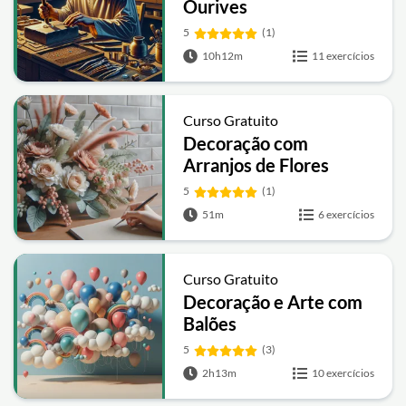
Como se tornar um
Ourives
5
(1)
10h12m
11 exercícios
Curso Gratuito
Decoração com
Arranjos de Flores
artificiais
5
(1)
51m
6 exercícios
Curso Gratuito
Decoração e Arte com
Balões
5
(3)
2h13m
10 exercícios