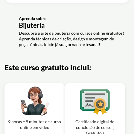
Montagem Brinco Kit2019#1
Aula em vídeo: Vídeo Aula Kit de
03m
Aula em vídeo: Vídeo Aula Kit de
Montagem Brinco Kit2019#4
04m
Montagem Brinco Kit2019#2
Aprenda sobre
Bijuteria
Descubra a arte da bijuteria com cursos online
gratuitos! Aprenda técnicas de criação, design
e montagem de peças únicas. Inicie já sua
jornada artesanal!
Este curso gratuito inclui:
9 horas e 9 minutos de curso
Certificado digital de
online em vídeo
conclusão de curso (