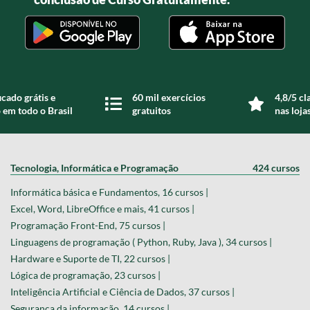
icado grátis e
60 mil exercícios
4,8/5 cl
 em todo o Brasil
gratuitos
nas loja
Tecnologia, Informática e Programação
424 cursos
Informática básica e Fundamentos, 16 cursos |
Excel, Word, LibreOffice e mais, 41 cursos |
Programação Front-End, 75 cursos |
Linguagens de programação ( Python, Ruby, Java ), 34 cursos |
Hardware e Suporte de TI, 22 cursos |
Lógica de programação, 23 cursos |
Inteligência Artificial e Ciência de Dados, 37 cursos |
Segurança da informação, 14 cursos |