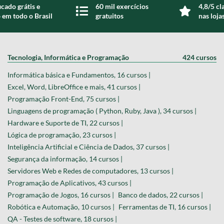
icado grátis e
60 mil exercícios
4,8/5 cl
 em todo o Brasil
gratuitos
nas loja
Tecnologia, Informática e Programação
424 cursos
Informática básica e Fundamentos, 16 cursos |
Excel, Word, LibreOffice e mais, 41 cursos |
Programação Front-End, 75 cursos |
Linguagens de programação ( Python, Ruby, Java ), 34 cursos |
Hardware e Suporte de TI, 22 cursos |
Lógica de programação, 23 cursos |
Inteligência Artificial e Ciência de Dados, 37 cursos |
Segurança da informação, 14 cursos |
Servidores Web e Redes de computadores, 13 cursos |
Programação de Aplicativos, 43 cursos |
Programação de Jogos, 16 cursos |
Banco de dados, 22 cursos |
Robótica e Automação, 10 cursos |
Ferramentas de TI, 16 cursos |
QA - Testes de software, 18 cursos |