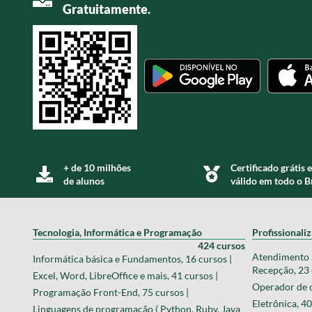
Gratuitamente.
+ de 10 milhões
Certificado grátis e
de alunos
válido em todo o B
Tecnologia, Informática e Programação
Profissionali
424 cursos
Atendimento a
Informática básica e Fundamentos, 16 cursos |
Recepção, 23 
Excel, Word, LibreOffice e mais, 41 cursos |
Operador de c
Programação Front-End, 75 cursos |
Eletrônica, 40
Linguagens de programação ( Python, Ruby, Java