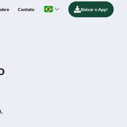
obre
Contato
Baixar o App!
o
,