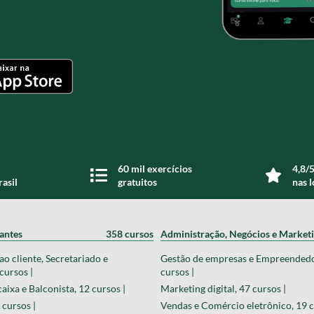
60 mil exercícios
4,8/5
rasil
gratuitos
nas l
zantes
358 cursos
Administração, Negócios e Market
o cliente, Secretariado e
Gestão de empresas e Empreended
cursos |
cursos |
aixa e Balconista, 12 cursos |
Marketing digital, 47 cursos |
 cursos |
Vendas e Comércio eletrônico, 19 c