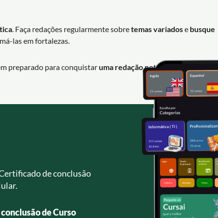
tica
. Faça redações regularmente sobre
temas variados
e
busque
rmá-las em fortalezas.
bem preparado para conquistar
uma redação nota 1000 no ENEM
.
Certificado de conclusão
ular.
e conclusão de Curso