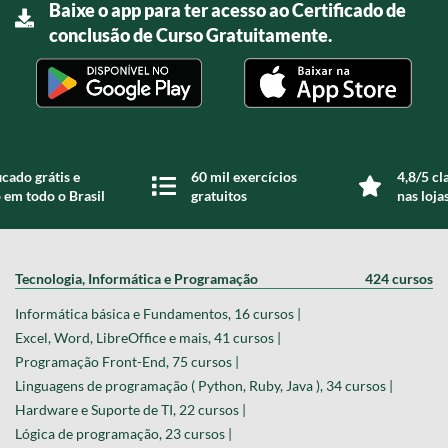
Baixe o app para ter acesso ao Certificado de
conclusão de Curso Gratuitamente.
icado grátis e
60 mil exercícios
4,8/5 cl
 em todo o Brasil
gratuitos
nas loja
Tecnologia, Informática e Programação
424 cursos
Informática básica e Fundamentos, 16 cursos |
Excel, Word, LibreOffice e mais, 41 cursos |
Programação Front-End, 75 cursos |
Linguagens de programação ( Python, Ruby, Java ), 34 cursos |
Hardware e Suporte de TI, 22 cursos |
Lógica de programação, 23 cursos |