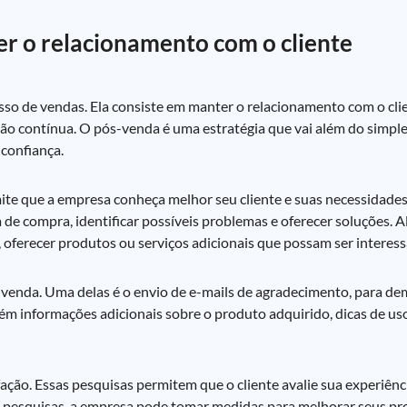
r o relacionamento com o cliente
so de vendas. Ela consiste em manter o relacionamento com o cli
fação contínua. O pós-venda é uma estratégia que vai além do simp
 confiança.
ite que a empresa conheça melhor seu cliente e suas necessidade
a de compra, identificar possíveis problemas e oferecer soluções. 
a, oferecer produtos ou serviços adicionais que possam ser interess
-venda. Uma delas é o envio de e-mails de agradecimento, para de
ém informações adicionais sobre o produto adquirido, dicas de u
isfação. Essas pesquisas permitem que o cliente avalie sua experiê
s pesquisas, a empresa pode tomar medidas para melhorar seus pro