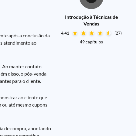
Introdução à Técnicas de
Vendas
4.41
(27)
ente após a conclusão da
49 capítulos
les atendimento ao
s. Ao manter contato
Além disso, o pós-venda
antes para o cliente.
monstrar ao cliente que
so ou até mesmo cupons
ncia de compra, apontando
cessos e garantir a