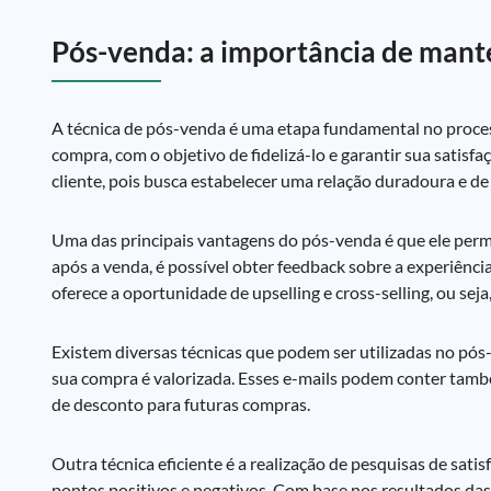
Pós-venda: a importância de mante
A técnica de pós-venda é uma etapa fundamental no proces
compra, com o objetivo de fidelizá-lo e garantir sua satis
cliente, pois busca estabelecer uma relação duradoura e de
Uma das principais vantagens do pós-venda é que ele perm
após a venda, é possível obter feedback sobre a experiênci
oferece a oportunidade de upselling e cross-selling, ou sej
Existem diversas técnicas que podem ser utilizadas no pós
sua compra é valorizada. Esses e-mails podem conter tamb
de desconto para futuras compras.
Outra técnica eficiente é a realização de pesquisas de sat
pontos positivos e negativos. Com base nos resultados da