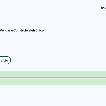
Iní
Vendas e Comércio eletrônico ::
rcício