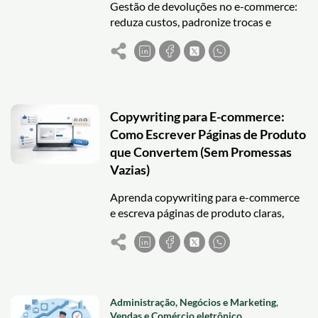
Gestão de devoluções no e-commerce:
reduza custos, padronize trocas e
aumente a confiança do cliente com
processos e métricas.
Copywriting para E-commerce:
Como Escrever Páginas de Produto
que Convertem (Sem Promessas
Vazias)
Aprenda copywriting para e-commerce
e escreva páginas de produto claras,
honestas e focadas em conversão, sem
promessas vazias.
Administração, Negócios e Marketing
,
Vendas e Comércio eletrônico