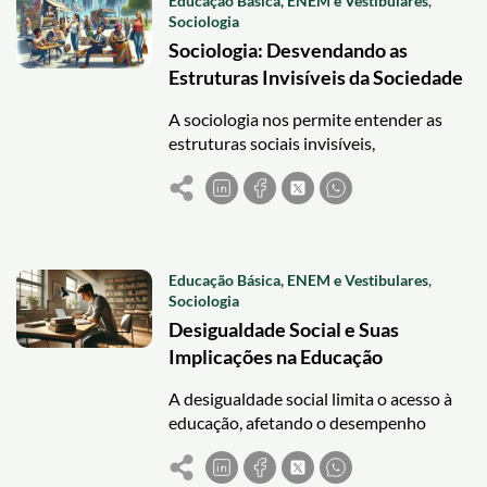
Educação Básica, ENEM e Vestibulares
,
Sociologia
Sociologia: Desvendando as
Estruturas Invisíveis da Sociedade
A sociologia nos permite entender as
estruturas sociais invisíveis,
desenvolvendo uma consciência crítica e
analisando questões como
desigualdades e mudanças globais.
Educação Básica, ENEM e Vestibulares
,
Sociologia
Desigualdade Social e Suas
Implicações na Educação
A desigualdade social limita o acesso à
educação, afetando o desempenho
escolar e perpetuando o ciclo de
pobreza. Políticas inclusivas,