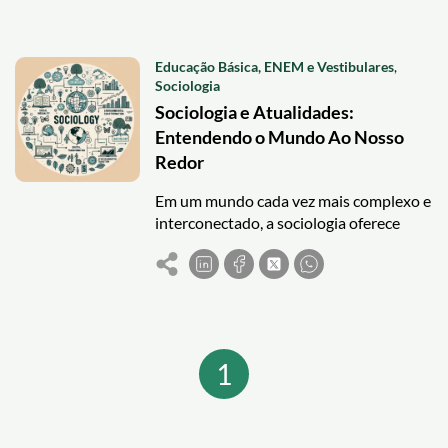
capacitação de professores e bolsas de
estudo podem promover equidade
educacional.
Educação Básica, ENEM e Vestibulares
,
Sociologia
Sociologia e Atualidades:
Entendendo o Mundo Ao Nosso
Redor
Em um mundo cada vez mais complexo e
interconectado, a sociologia oferece
ferramentas essenciais para entender as
questões sociais, culturais e políticas
que nos cercam. Este campo de estudo
nos ajuda a analisar e refletir sobre os
desafios atuais, desde a desigualdade
social e a sustentabilidade ambiental até
1
a transformação digital e a diversidade
cultural. Ao aplicar conceitos
sociológicos para examinar essas
questões, podemos desenvolver uma