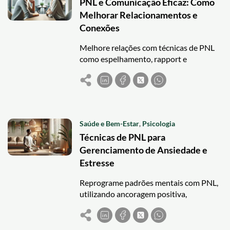
PNL e Comunicação Eficaz: Como
Melhorar Relacionamentos e
Conexões
Melhore relações com técnicas de PNL
como espelhamento, rapport e
perguntas poderosas, criando
interações mais empáticas e eficazes. ​
Saúde e Bem-Estar
,
Psicologia
Técnicas de PNL para
Gerenciamento de Ansiedade e
Estresse
Reprograme padrões mentais com PNL,
utilizando ancoragem positiva,
visualização e técnicas de dissociação
para reduzir o estresse e promover
equilíbrio emocional.