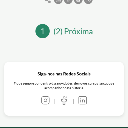
papel crucial na compreensão dos
complexos meandros da mente humana.
Ao longo dos anos, a evolução dos
cursos de psicologia tem sido
fundamental para preparar profissionais
1
(2) Próxima
capazes de interpretar e intervir nas
diversas facetas do comportamento
humano, contribuindo
significativamente para o bem-estar
individual e coletivo.
Siga-nos nas Redes Sociais
Fique sempre por dentro das novidades, de novos cursos lançados e
acompanhe nossa história.
|
|