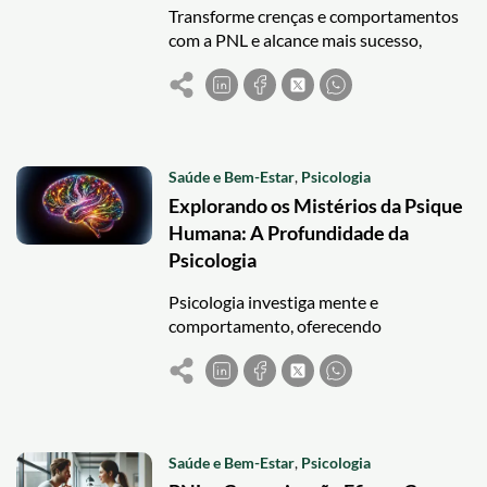
Transforme crenças e comportamentos
com a PNL e alcance mais sucesso,
confiança e clareza em sua vida pessoal e
profissional.
Saúde e Bem-Estar
,
Psicologia
Explorando os Mistérios da Psique
Humana: A Profundidade da
Psicologia
Psicologia investiga mente e
comportamento, oferecendo
autoconhecimento e bem-estar. Cursos
online gratuitos ampliam acesso a
conhecimentos práticos.
Saúde e Bem-Estar
,
Psicologia