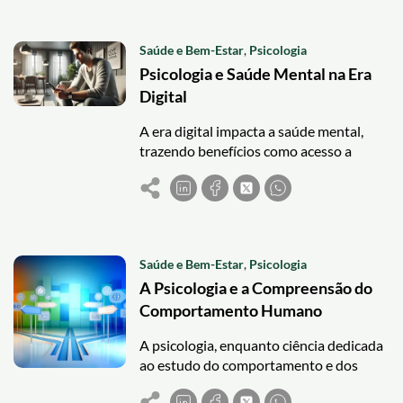
Saúde e Bem-Estar
,
Psicologia
Psicologia e Saúde Mental na Era
Digital
A era digital impacta a saúde mental,
trazendo benefícios como acesso a
recursos e apoio social, mas também
desafios como sobrecarga de
informação, dependência e distúrbios do
sono.
Saúde e Bem-Estar
,
Psicologia
A Psicologia e a Compreensão do
Comportamento Humano
A psicologia, enquanto ciência dedicada
ao estudo do comportamento e dos
processos mentais, desempenha um