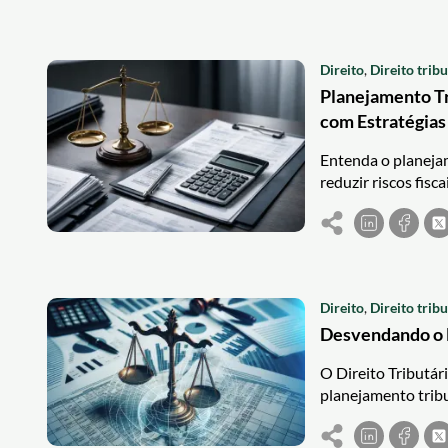
Direito
,
Direito tribu
Planejamento Tr
com Estratégias
Entenda o planejam
reduzir riscos fisc
Direito
,
Direito tribu
Desvendando o D
O Direito Tributári
planejamento tribu