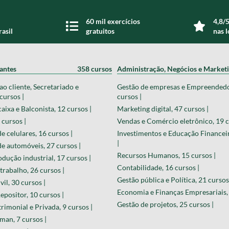
60 mil exercícios
4,8/5
rasil
gratuitos
nas l
zantes
358 cursos
Administração, Negócios e Market
o cliente, Secretariado e
Gestão de empresas e Empreended
cursos |
cursos |
aixa e Balconista, 12 cursos |
Marketing digital, 47 cursos |
 cursos |
Vendas e Comércio eletrônico, 19 c
 celulares, 16 cursos |
Investimentos e Educação Financeir
|
 automóveis, 27 cursos |
Recursos Humanos, 15 cursos |
odução industrial, 17 cursos |
Contabilidade, 16 cursos |
trabalho, 26 cursos |
Gestão pública e Política, 21 cursos
il, 30 cursos |
Economia e Finanças Empresariais, 
epositor, 10 cursos |
Gestão de projetos, 25 cursos |
rimonial e Privada, 9 cursos |
an, 7 cursos |