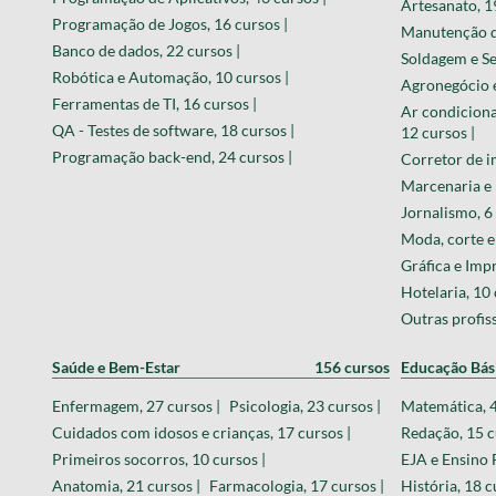
Artesanato, 1
Programação de Jogos, 16 cursos |
Manutenção de
Banco de dados, 22 cursos |
Soldagem e Ser
Robótica e Automação, 10 cursos |
Agronegócio e
Ferramentas de TI, 16 cursos |
Ar condiciona
QA - Testes de software, 18 cursos |
12 cursos |
Programação back-end, 24 cursos |
Corretor de im
Marcenaria e 
Jornalismo, 6 
Moda, corte e 
Gráfica e Imp
Hotelaria, 10 
Outras profiss
Saúde e Bem-Estar
156 cursos
Educação Bás
Enfermagem, 27 cursos |
Psicologia, 23 cursos |
Matemática, 4
Cuidados com idosos e crianças, 17 cursos |
Redação, 15 c
Primeiros socorros, 10 cursos |
EJA e Ensino 
Anatomia, 21 cursos |
Farmacologia, 17 cursos |
História, 18 c