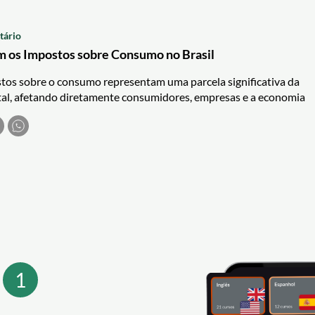
tário
 os Impostos sobre Consumo no Brasil
stos sobre o consumo representam uma parcela significativa da
otal, afetando diretamente consumidores, empresas e a economia
ender como esses impostos funcionam é essencial para todos,
mum até o empresário e o estudante de Direito Tributário. Este
recer os principais impostos sobre o consumo no país, incluindo
ros, e discutir suas características, incidência e impacto.
1