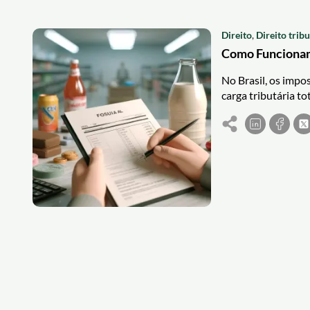
Direito
,
Direito tribu
Como Funcionam
No Brasil, os impo
carga tributária t
como um todo. Ent
desde o cidadão co
artigo busca escla
ICMS, IPI, ISS e out