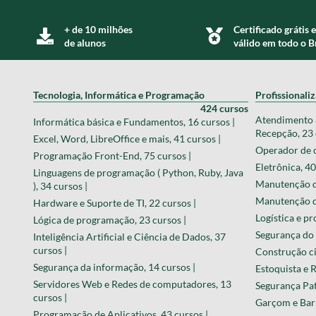
+ de 10 milhões
Certificado grátis e
de alunos
válido em todo o B
Tecnologia, Informática e Programação
Profissionali
424 cursos
Atendimento a
Informática básica e Fundamentos, 16 cursos |
Recepção, 23 
Excel, Word, LibreOffice e mais, 41 cursos |
Operador de c
Programação Front-End, 75 cursos |
Eletrônica, 40
Linguagens de programação ( Python, Ruby, Java
Manutenção de
), 34 cursos |
Manutenção de
Hardware e Suporte de TI, 22 cursos |
Logística e pr
Lógica de programação, 23 cursos |
Segurança do 
Inteligência Artificial e Ciência de Dados, 37
cursos |
Construção civ
Segurança da informação, 14 cursos |
Estoquista e R
Servidores Web e Redes de computadores, 13
Segurança Pat
cursos |
Garçom e Barm
Programação de Aplicativos, 43 cursos |