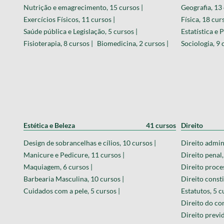
Nutrição e emagrecimento, 15 cursos |
Geografia, 13 
Exercícios Físicos, 11 cursos |
Física, 18 cur
Saúde pública e Legislação, 5 cursos |
Estatística e 
Fisioterapia, 8 cursos |
Biomedicina, 2 cursos |
Sociologia, 9 
Estética e Beleza
41 cursos
Direito
Design de sobrancelhas e cílios, 10 cursos |
Direito admini
Manicure e Pedicure, 11 cursos |
Direito penal,
Maquiagem, 6 cursos |
Direito proces
Barbearia Masculina, 10 cursos |
Direito consti
Cuidados com a pele, 5 cursos |
Estatutos, 5 c
Direito do co
Direito previd