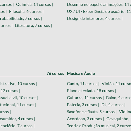
cursos |
Química, 14 cursos |
Desenho no papel e animações, 14 c
sos |
Filosofia, 6 cursos |
UX / UI - Experiência do usuário, 11
Probabilidade, 7 cursos |
Design de interiores, 4 cursos |
cursos |
Literatura, 7 cursos |
76 cursos
Música e Áudio
strativo, 10 cursos |
Canto, 11 cursos |
Violão, 11 curso
 12 cursos |
Piano e teclado, 18 cursos |
sual civil, 10 cursos |
Guitarra, 11 cursos |
Baixo, 4 curso
tucional, 11 cursos |
Bateria, 3 cursos |
DJ, 4 cursos |
ursos |
Saxofone e flauta, 5 cursos |
Violino
nsumidor, 4 cursos |
Acordeon, 3 cursos |
Cavaquinho, 1
enciário, 7 cursos |
Teoria e Produção musical, 2 cursos