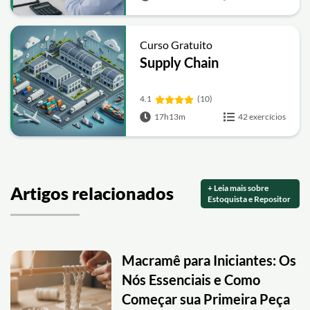
Excel
Curso Gratuito
Supply Chain
4.1
(10)
17h13m
42 exercícios
+ Leia mais sobre
Artigos relacionados
Estoquista e Repositor
Macramê para Iniciantes: Os
Nós Essenciais e Como
Começar sua Primeira Peça