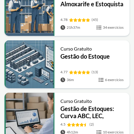
Almoxarife e Estoquista
4.78
(45)
21h37m
34 exercícios
Curso Gratuito
Gestão do Estoque
4.77
(13)
36m
6 exercícios
Curso Gratuito
Gestão de Estoques:
Curva ABC, LEC,
FIFO/LIFO e Estoque
4.5
(2)
de Segurança com
4h12m
10 exercícios