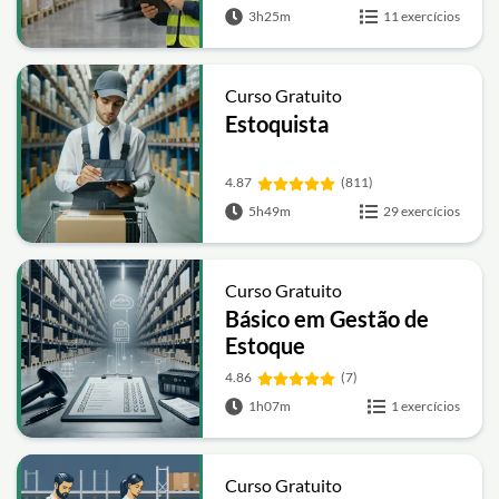
3h25m
11 exercícios
Curso Gratuito
Estoquista
4.87
(811)
5h49m
29 exercícios
Curso Gratuito
Básico em Gestão de
Estoque
4.86
(7)
1h07m
1 exercícios
Curso Gratuito