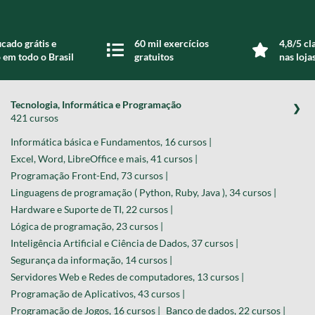
icado grátis e
60 mil exercícios
4,8/5 cl
 em todo o Brasil
gratuitos
nas loja
Tecnologia, Informática e Programação
421 cursos
Informática básica e Fundamentos, 16 cursos |
Excel, Word, LibreOffice e mais, 41 cursos |
Programação Front-End, 73 cursos |
Linguagens de programação ( Python, Ruby, Java ), 34 cursos |
Hardware e Suporte de TI, 22 cursos |
Lógica de programação, 23 cursos |
Inteligência Artificial e Ciência de Dados, 37 cursos |
Segurança da informação, 14 cursos |
Servidores Web e Redes de computadores, 13 cursos |
Programação de Aplicativos, 43 cursos |
Programação de Jogos, 16 cursos |
Banco de dados, 22 cursos |