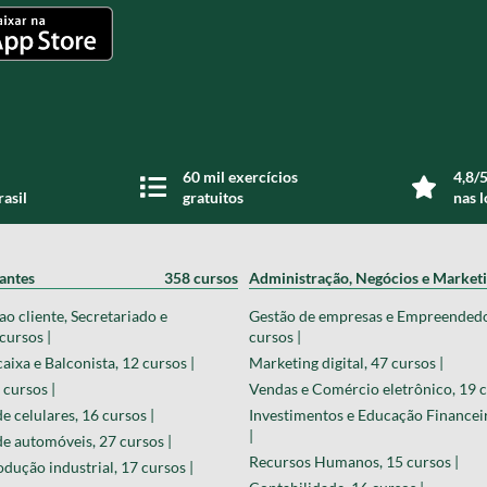
60 mil exercícios
4,8/5
rasil
gratuitos
nas l
zantes
358 cursos
Administração, Negócios e Market
o cliente, Secretariado e
Gestão de empresas e Empreended
cursos |
cursos |
aixa e Balconista, 12 cursos |
Marketing digital, 47 cursos |
 cursos |
Vendas e Comércio eletrônico, 19 c
 celulares, 16 cursos |
Investimentos e Educação Financeir
|
 automóveis, 27 cursos |
Recursos Humanos, 15 cursos |
odução industrial, 17 cursos |