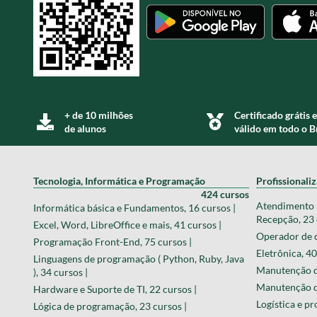
+ de 10 milhões
Certificado grátis e
de alunos
válido em todo o B
Tecnologia, Informática e Programação
Profissionali
424 cursos
Atendimento a
Informática básica e Fundamentos, 16 cursos |
Recepção, 23 
Excel, Word, LibreOffice e mais, 41 cursos |
Operador de c
Programação Front-End, 75 cursos |
Eletrônica, 40
Linguagens de programação ( Python, Ruby, Java
Manutenção de
), 34 cursos |
Manutenção de
Hardware e Suporte de TI, 22 cursos |
Logística e pr
Lógica de programação, 23 cursos |