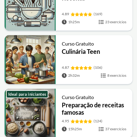
4.89
(169)
1h25m
23 exercícios
Curso Gratuito
Culinária Teen
4.87
(106)
2h32m
8 exercícios
Ideal para iniciantes
Curso Gratuito
Preparação de receitas
famosas
4.95
(124)
15h25m
37 exercícios