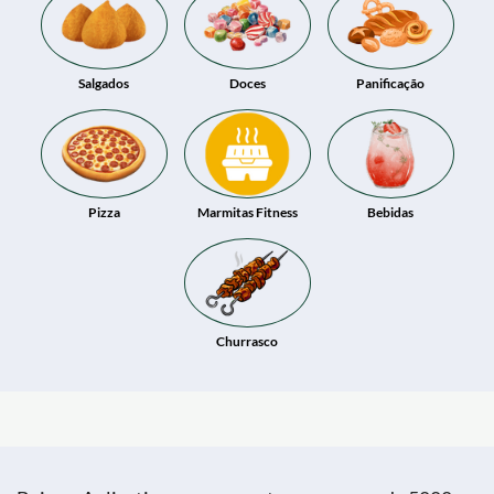
Salgados
Doces
Panificação
Pizza
Marmitas Fitness
Bebidas
Churrasco