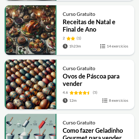
Curso Gratuito
Receitas de Natal e
Final de Ano
2
(1)
1h23m
14 exercícios
Curso Gratuito
Ovos de Páscoa para
vender
4.6
(5)
12m
8 exercícios
Curso Gratuito
Como fazer Geladinho
Gourmet para vender