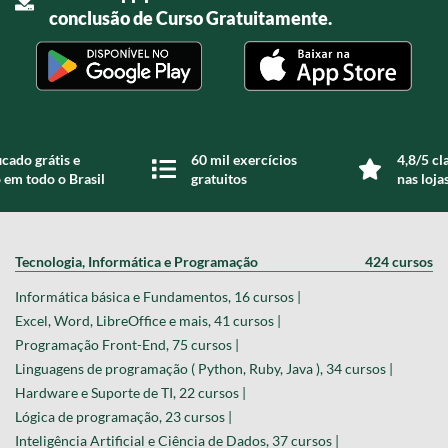
conclusão de Curso Gratuitamente.
icado grátis e
60 mil exercícios
4,8/5 cl
 em todo o Brasil
gratuitos
nas loja
Tecnologia, Informática e Programação
424 cursos
Informática básica e Fundamentos, 16 cursos |
Excel, Word, LibreOffice e mais, 41 cursos |
Programação Front-End, 75 cursos |
Linguagens de programação ( Python, Ruby, Java ), 34 cursos |
Hardware e Suporte de TI, 22 cursos |
Lógica de programação, 23 cursos |
Inteligência Artificial e Ciência de Dados, 37 cursos |