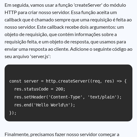
Em seguida, vamos usar a função 'createServer' do módulo
HTTP para criar nosso servidor. Essa função aceita um
callback que é chamado sempre que uma requisição é feita ao
nosso servidor. Este callback recebe dois argumentos: um
objeto de requisição, que contém informações sobre a
requisição feita, e um objeto de resposta, que usamos para
enviar uma resposta ao cliente. Adicione o seguinte código ao
seu arquivo 'server.js':
const server = http.createServer((req, res) => {

  res.statusCode = 200;

  res.setHeader('Content-Type', 'text/plain');

  res.end('Hello World\n');

Finalmente, precisamos fazer nosso servidor começar a