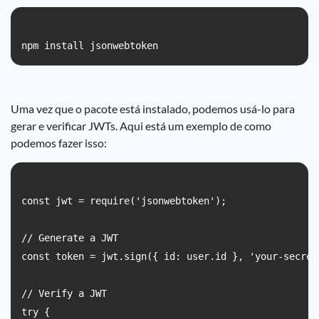
Uma vez que o pacote está instalado, podemos usá-lo para
gerar e verificar JWTs. Aqui está um exemplo de como
podemos fazer isso:
const jwt = require('jsonwebtoken');

// Generate a JWT

const token = jwt.sign({ id: user.id }, 'your-secret
// Verify a JWT

try {
