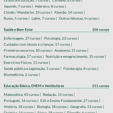
Oratória e Locução, 7 cursos |
Coreano, 8 cursos |
Japonês, 7 cursos |
Hebraico, 8 cursos |
Chinês / Mandarim, 10 cursos |
Alemão, 14 cursos |
Russo, 5 cursos |
Latim, 7 cursos |
Outros Idiomas, 0 cursos |
Saúde e Bem-Estar
156 cursos
Enfermagem, 27 cursos |
Psicologia, 23 cursos |
Cuidados com idosos e crianças, 17 cursos |
Primeiros socorros, 10 cursos |
Anatomia, 21 cursos |
Farmacologia, 17 cursos |
Nutrição e emagrecimento, 15 cursos |
Exercícios Físicos, 11 cursos |
Saúde pública e Legislação, 5 cursos |
Fisioterapia, 8 cursos |
Biomedicina, 2 cursos |
Educação Básica, ENEM e Vestibulares
211 cursos
Matemática, 43 cursos |
Redação, 15 cursos |
Português, 16 cursos |
EJA e Ensino Fundamental, 27 cursos |
História, 18 cursos |
Biologia, 18 cursos |
Geografia, 13 cursos |
Química, 14 cursos |
Física, 18 cursos |
Filosofia, 6 cursos |