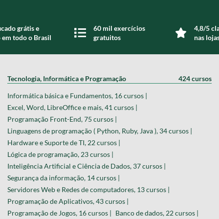
icado grátis e
60 mil exercícios
4,8/5 cl
 em todo o Brasil
gratuitos
nas loja
Tecnologia, Informática e Programação
424 cursos
Informática básica e Fundamentos, 16 cursos |
Excel, Word, LibreOffice e mais, 41 cursos |
Programação Front-End, 75 cursos |
Linguagens de programação ( Python, Ruby, Java ), 34 cursos |
Hardware e Suporte de TI, 22 cursos |
Lógica de programação, 23 cursos |
Inteligência Artificial e Ciência de Dados, 37 cursos |
Segurança da informação, 14 cursos |
Servidores Web e Redes de computadores, 13 cursos |
Programação de Aplicativos, 43 cursos |
Programação de Jogos, 16 cursos |
Banco de dados, 22 cursos |