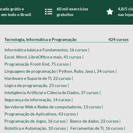
icado grátis e
60 mil exercícios
4,8/5 cl
 em todo o Brasil
gratuitos
nas loja
Tecnologia, Informática e Programação
424 cursos
Informática básica e Fundamentos, 16 cursos |
Excel, Word, LibreOffice e mais, 41 cursos |
Programação Front-End, 75 cursos |
Linguagens de programação ( Python, Ruby, Java ), 34 cursos |
Hardware e Suporte de TI, 22 cursos |
Lógica de programação, 23 cursos |
Inteligência Artificial e Ciência de Dados, 37 cursos |
Segurança da informação, 14 cursos |
Servidores Web e Redes de computadores, 13 cursos |
Programação de Aplicativos, 43 cursos |
Programação de Jogos, 16 cursos |
Banco de dados, 22 cursos |
Robótica e Automação, 10 cursos |
Ferramentas de TI, 16 cursos |