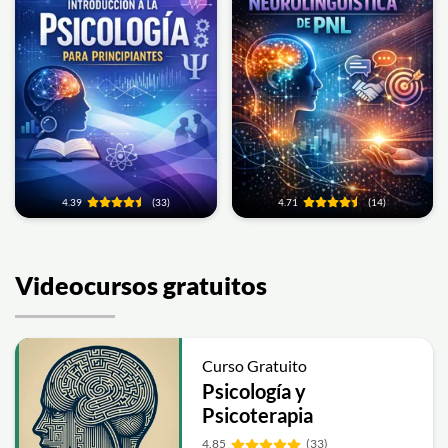
4.39
(33)
4.71
(14)
Videocursos gratuitos
Curso Gratuito
Psicología y
Psicoterapia
4.85
(33)