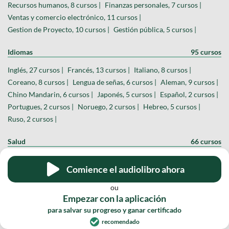
Recursos humanos, 8 cursos |
Finanzas personales, 7 cursos |
Ventas y comercio electrónico, 11 cursos |
Gestion de Proyecto, 10 cursos |
Gestión pública, 5 cursos |
Idiomas
95 cursos
Inglés, 27 cursos |
Francés, 13 cursos |
Italiano, 8 cursos |
Coreano, 8 cursos |
Lengua de señas, 6 cursos |
Aleman, 9 cursos |
Chino Mandarin, 6 cursos |
Japonés, 5 cursos |
Español, 2 cursos |
Portugues, 2 cursos |
Noruego, 2 cursos |
Hebreo, 5 cursos |
Ruso, 2 cursos |
Salud
66 cursos
Primeros auxilios, 11 cursos |
Farmacología, 6 cursos |
Comience el audiolibro ahora
Psicologia, 6 cursos |
Nutrición y pérdida de peso, 8 cursos |
Fisioterapia, 8 cursos |
Anatomía, 7 cursos |
ou
Educación Física, 10 cursos |
Veterinario, 5 cursos |
Empezar con la aplicación
Virología, 3 cursos |
Enfermería, 2 cursos |
para salvar su progreso y ganar certificado
recomendado