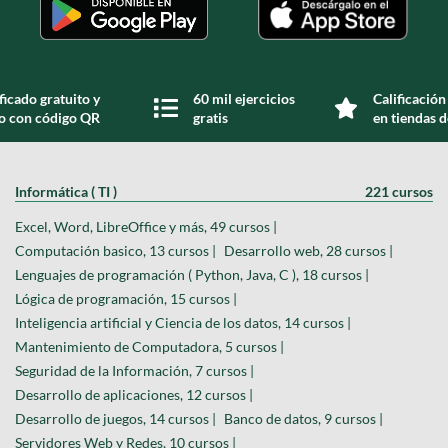
ficado gratuito y
60 mil ejercicios
Calificación
do con código QR
gratis
en tiendas d
Informática ( TI )
221 cursos
Excel, Word, LibreOffice y más, 49 cursos |
Computación basico, 13 cursos |
Desarrollo web, 28 cursos |
Lenguajes de programación ( Python, Java, C ), 18 cursos |
Lógica de programación, 15 cursos |
Inteligencia artificial y Ciencia de los datos, 14 cursos |
Mantenimiento de Computadora, 5 cursos |
Seguridad de la Información, 7 cursos |
Desarrollo de aplicaciones, 12 cursos |
Desarrollo de juegos, 14 cursos |
Banco de datos, 9 cursos |
Servidores Web y Redes, 10 cursos |