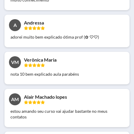
Andressa
A
adorei muito bem explicado ótima prof (⁠✿⁠ ⁠♡♡⁠)
Verônica Maria
VM
nota 10 bem explicado aula parabéns
Alair Machado lopes
AM
estou amando seu curso vai ajudar bastante no meus
contatos