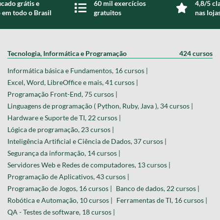
icado grátis e
60 mil exercícios
4,8/5 cl
 em todo o Brasil
gratuitos
nas loja
Tecnologia, Informática e Programação
424 cursos
Informática básica e Fundamentos, 16 cursos |
Excel, Word, LibreOffice e mais, 41 cursos |
Programação Front-End, 75 cursos |
Linguagens de programação ( Python, Ruby, Java ), 34 cursos |
Hardware e Suporte de TI, 22 cursos |
Lógica de programação, 23 cursos |
Inteligência Artificial e Ciência de Dados, 37 cursos |
Segurança da informação, 14 cursos |
Servidores Web e Redes de computadores, 13 cursos |
Programação de Aplicativos, 43 cursos |
Programação de Jogos, 16 cursos |
Banco de dados, 22 cursos |
Robótica e Automação, 10 cursos |
Ferramentas de TI, 16 cursos |
QA - Testes de software, 18 cursos |