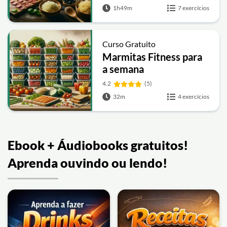
1h49m
7 exercícios
Curso Gratuito
Marmitas Fitness para
a semana
4.2
(5)
32m
4 exercícios
Ebook + Áudiobooks gratuitos!
Aprenda ouvindo ou lendo!