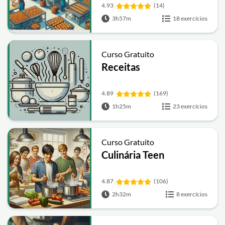
4.93
(14)
3h57m
18 exercícios
Curso Gratuito
Receitas
4.89
(169)
1h25m
23 exercícios
Curso Gratuito
Culinária Teen
4.87
(106)
2h32m
8 exercícios