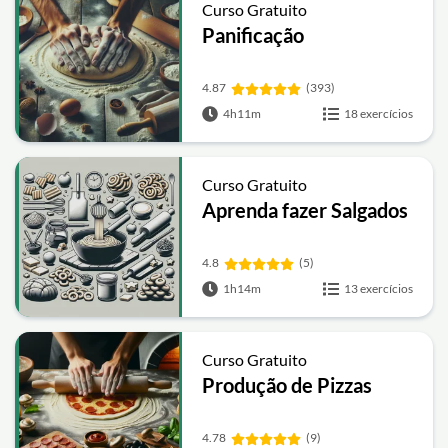
Curso Gratuito
Panificação
4.87
(393)
4h11m
18 exercícios
Curso Gratuito
Aprenda fazer Salgados
4.8
(5)
1h14m
13 exercícios
Curso Gratuito
Produção de Pizzas
4.78
(9)