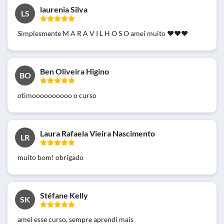
laurenia Silva
LS
Simplesmente M A R A V I L H O S O amei muito ❤❤❤
Ben Oliveira Higino
BO
otimoooooooooo o curso
Laura Rafaela Vieira Nascimento
LR
muito bom! obrigado
Stéfane Kelly
SK
amei esse curso, sempre aprendi mais