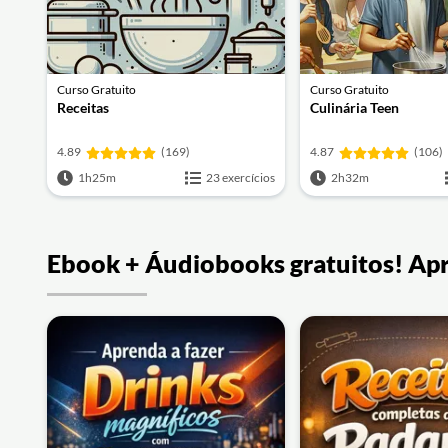
Curso Gratuito
Curso Gratuito
Receitas
Culinária Teen
4.89
(169)
4.87
(106)
1h25m
23 exercícios
2h32m
Ebook + Áudiobooks gratuitos! Ap