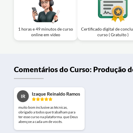
1 horas e 49 minutos de curso
Certificado digital de concl
online em vídeo
curso ( Gratuito )
Comentários do Curso: Produção d
Izaque Reinaldo Ramos
IR
muito bom inclusive as técnicas,
obrigado a todos que trabalham para
ter esse curso na plataforma. que Deus
abençoe a cada um de vocês.