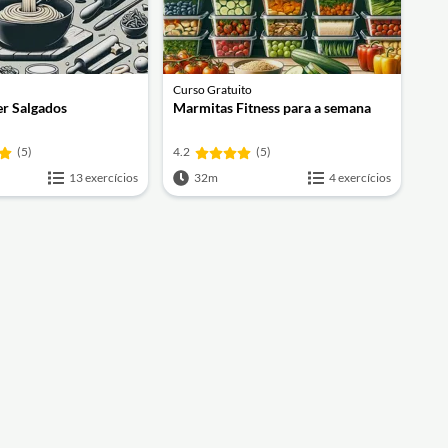
Curso Gratuito
er Salgados
Marmitas Fitness para a semana
(5)
4.2
(5)
13 exercícios
32m
4 exercícios