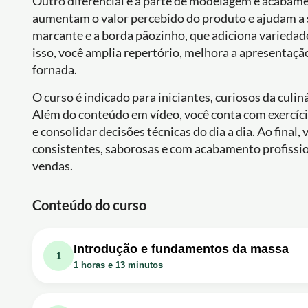
Outro diferencial é a parte de modelagem e acabame
aumentam o valor percebido do produto e ajudam a s
marcante e a borda pãozinho, que adiciona variedade
isso, você amplia repertório, melhora a apresentaç
fornada.
O curso é indicado para iniciantes, curiosos da culi
Além do conteúdo em vídeo, você conta com exercício
e consolidar decisões técnicas do dia a dia. Ao final
consistentes, saborosas e com acabamento profission
vendas.
Conteúdo do curso
Introdução e fundamentos da massa
1
1 horas e 13 minutos
Aula em vídeo: Curso Gratuito para Pizza