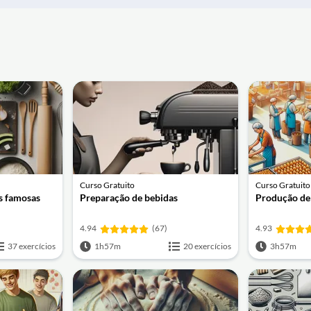
Curso Gratuito
Curso Gratuito
s famosas
Preparação de bebidas
Produção de
4.94
(67)
4.93
37 exercícios
1h57m
20 exercícios
3h57m