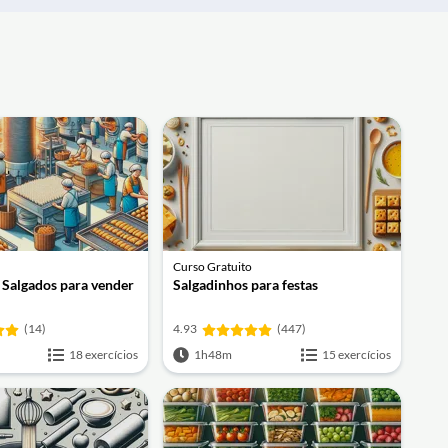
Curso Gratuito
 Salgados para vender
Salgadinhos para festas
(14)
4.93
(447)
18 exercícios
1h48m
15 exercícios