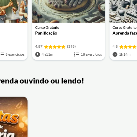
Curso Gratuito
Curso Gratuito
Panificação
Aprenda faz
4.87
(393)
4.8
8 exercícios
4h11m
18 exercícios
1h14m
renda ouvindo ou lendo!