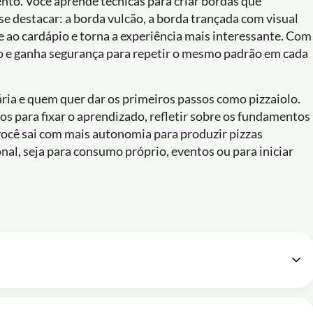
nto. Você aprende técnicas para criar bordas que
e destacar: a borda vulcão, a borda trançada com visual
 ao cardápio e torna a experiência mais interessante. Com
ão e ganha segurança para repetir o mesmo padrão em cada
nária e quem quer dar os primeiros passos como pizzaiolo.
s para fixar o aprendizado, refletir sobre os fundamentos
, você sai com mais autonomia para produzir pizzas
al, seja para consumo próprio, eventos ou para iniciar
iolo Online Vídeo Aula 01 Apresentação
12m