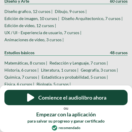
Diseño y Arte
60 cursos
Diseño grafico, 12 cursos |
Dibujo, 9 cursos |
Edición de imagen, 10 cursos |
Diseño Arquitectonico, 7 cursos |
Edición de video, 12 cursos |
UX / UI - Experiencia de usuario, 7 cursos |
Animaciones de vídeo, 3 cursos |
Estudios básicos
48 cursos
Matemáticas, 8 cursos |
Redacción y Lenguaje, 7 cursos |
Historia, 6 cursos |
Literatura, 1 cursos |
Geografía, 3 cursos |
Química, 7 cursos |
Estadística y probabilidad, 5 cursos |
Física, 6 cursos |
Biología, 5 cursos |
Comience el audiolibro ahora
Instrumentos musicales
50 cursos
Guitarra Acústica, 5 cursos |
DJ y Producción Musical, 11 cursos |
ou
Empezar con la aplicación
Teoría musical, 2 cursos |
Guitarra Eléctrica, 6 cursos |
para salvar su progreso y ganar certificado
Canto, 2 cursos |
Teclado / Piano, 3 cursos |
Oratoria, 3 cursos |
recomendado
Violin, 5 cursos |
Bateria, 5 cursos |
Saxofón, 4 cursos |