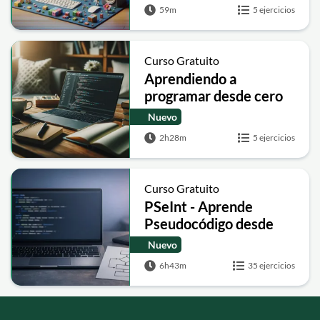
59m
5 ejercicios
Curso Gratuito
Aprendiendo a
programar desde cero
Nuevo
2h28m
5 ejercicios
Curso Gratuito
PSeInt - Aprende
Pseudocódigo desde
Cero
Nuevo
6h43m
35 ejercicios