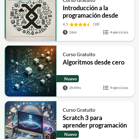
Introducción a la
programación desde
cero
4.5
(18)
26m
4 ejercicios
Curso Gratuito
Algoritmos desde cero
Nuevo
2h49m
9 ejercicios
Curso Gratuito
Scratch 3 para
aprender programación
Nuevo