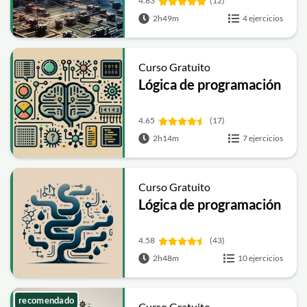
4.83
(12)
2h49m
4 ejercicios
Curso Gratuito
Lógica de programación
4.65
(17)
2h14m
7 ejercicios
Curso Gratuito
Lógica de programación
4.58
(43)
2h48m
10 ejercicios
recomendado
Curso Gratuito