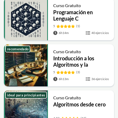
Curso Gratuito
Programación en
Lenguaje C
5
(1)
6h14m
40 ejercicios
recomendado
Curso Gratuito
Introducción a los
Algoritmos y la
Programación
5
(3)
6h13m
36 ejercicios
ideal para principiantes
Curso Gratuito
Algoritmos desde cero