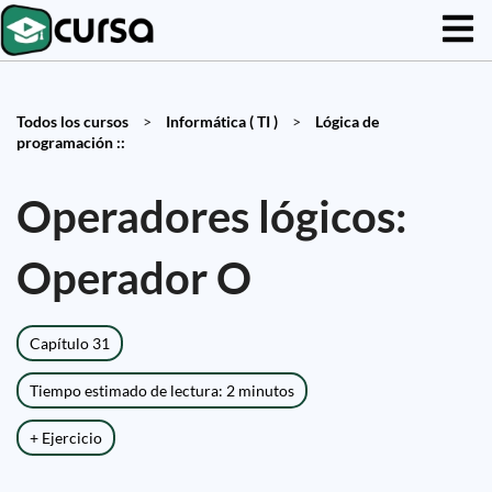
Todos los cursos
>
Informática ( TI )
>
Lógica de
programación ::
Operadores lógicos:
Operador O
Capítulo 31
Tiempo estimado de lectura: 2 minutos
+ Ejercicio