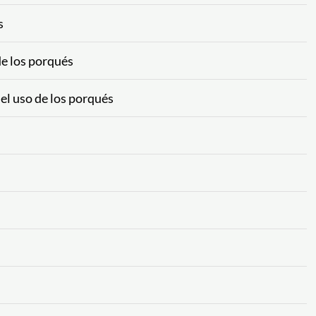
s
de los porqués
 el uso de los porqués