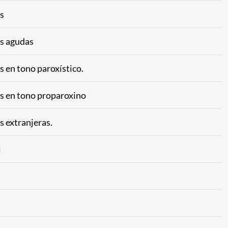
os
as agudas
s en tono paroxístico.
as en tono proparoxino
s extranjeras.
l