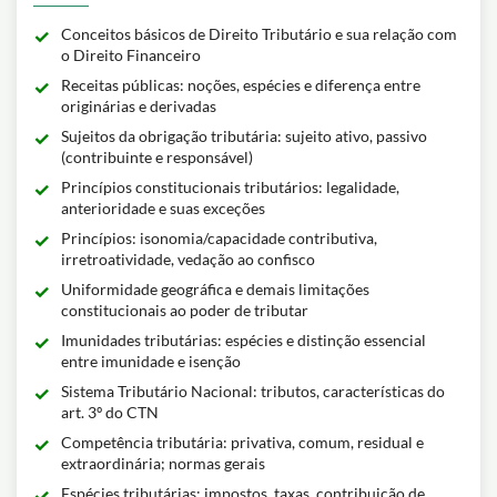
Conceitos básicos de Direito Tributário e sua relação com
o Direito Financeiro
Receitas públicas: noções, espécies e diferença entre
originárias e derivadas
Sujeitos da obrigação tributária: sujeito ativo, passivo
(contribuinte e responsável)
Princípios constitucionais tributários: legalidade,
anterioridade e suas exceções
Princípios: isonomia/capacidade contributiva,
irretroatividade, vedação ao confisco
Uniformidade geográfica e demais limitações
constitucionais ao poder de tributar
Imunidades tributárias: espécies e distinção essencial
entre imunidade e isenção
Sistema Tributário Nacional: tributos, características do
art. 3º do CTN
Competência tributária: privativa, comum, residual e
extraordinária; normas gerais
Espécies tributárias: impostos, taxas, contribuição de