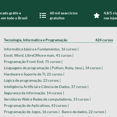
icado grátis e
60 mil exercícios
4,8/5 cl
 em todo o Brasil
gratuitos
nas loja
Tecnologia, Informática e Programação
424 cursos
Informática básica e Fundamentos, 16 cursos |
Excel, Word, LibreOffice e mais, 41 cursos |
Programação Front-End, 75 cursos |
Linguagens de programação ( Python, Ruby, Java ), 34 cursos |
Hardware e Suporte de TI, 22 cursos |
Lógica de programação, 23 cursos |
Inteligência Artificial e Ciência de Dados, 37 cursos |
Segurança da informação, 14 cursos |
Servidores Web e Redes de computadores, 13 cursos |
Programação de Aplicativos, 43 cursos |
Programação de Jogos, 16 cursos |
Banco de dados, 22 cursos |