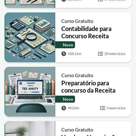
Curso Gratuito
Contabilidade para
Concurso Receita
Federal - Auditor Fiscal
Novo
10h11m
20 exercícios
Curso Gratuito
Preparatório para
concurso da Receita
Federal
Novo
9h22m
5 exercícios
Curso Gratuito