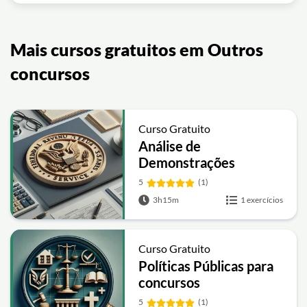
Mais cursos gratuitos em Outros
concursos
Curso Gratuito
Análise de
Demonstrações
Contábeis para Receita
5
(1)
Federal
3h15m
1 exercícios
Curso Gratuito
Políticas Públicas para
concursos
5
(1)