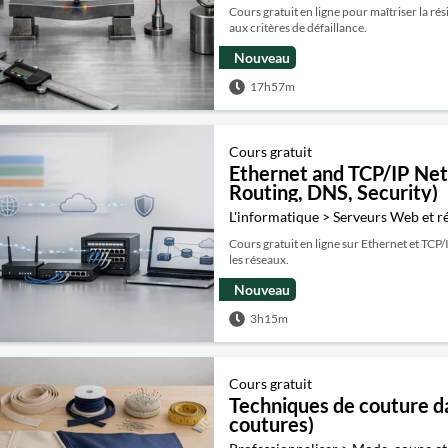
Cours gratuit en ligne pour maîtriser la rés
aux critères de défaillance.
Nouveau
17h57m
Cours gratuit
Ethernet and TCP/IP Net
Routing, DNS, Security)
L'informatique > Serveurs Web et r
Cours gratuit en ligne sur Ethernet et TCP
les réseaux.
Nouveau
3h15m
Cours gratuit
Techniques de couture da
coutures)