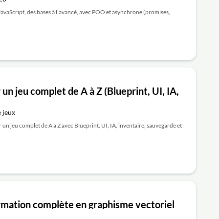
JavaScript, des bases à l’avancé, avec POO et asynchrone (promises,
 un jeu complet de A à Z (Blueprint, UI, IA,
 jeux
un jeu complet de A à Z avec Blueprint, UI, IA, inventaire, sauvegarde et
ormation complète en graphisme vectoriel