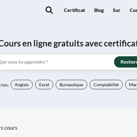
Certificat
Blog
Sur
Co
Cours en ligne gratuits avec certifica
Recher
chés:
Anglais
Excel
Bureautique
Comptabilité
Mark
s cours