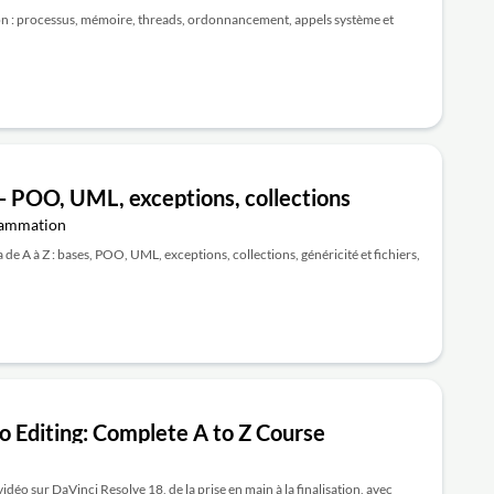
tion : processus, mémoire, threads, ordonnancement, appels système et
- POO, UML, exceptions, collections
rammation
de A à Z : bases, POO, UML, exceptions, collections, généricité et fichiers,
o Editing: Complete A to Z Course
éo sur DaVinci Resolve 18, de la prise en main à la finalisation, avec