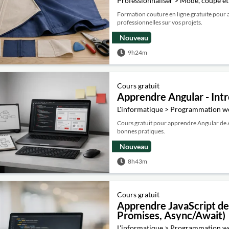
Professionnaliser > Mode, coupe et
Formation couture en ligne gratuite pour a
professionnelles sur vos projets.
Nouveau
9h24m
Cours gratuit
Apprendre Angular - Intr
L'informatique > Programmation w
Cours gratuit pour apprendre Angular de A 
bonnes pratiques.
Nouveau
8h43m
Cours gratuit
Apprendre JavaScript de
Promises, Async/Await)
L'informatique > Programmation w