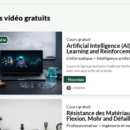
 vidéo gratuits
Cours gratuit
illé
Artificial Intelligence (
Learning and Reinforcem
L'informatique > Intelligence artific
Cours en ligne gratuit pour maîtriser les f
avec une approche structurée.
Nouveau
21h01m
Cours gratuit
Résistance des Matériaux
Flexion, Mohr and Défail
Professionnaliser > Ingénierie et 