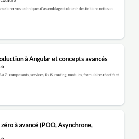
 couture
méliorer vos techniques d’assemblage et obtenir des finitions nettes et
oduction à Angular et concepts avancés
eb
à Z : composants, services, RxJS, routing, modules, formulaires réactifs et
 zéro à avancé (POO, Asynchrone,
eb