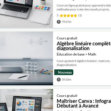
Cours en ligne gratuit pour apprendre Adob
méthodes pour créer des visuels propres.
5
(1)
7h57m
Cours gratuit
Algèbre linéaire complète
diagonalisation
Éducation de base > Math
Cours gratuit d’algèbre linéaire : matrices,
diagonalisation.
Nouveau
5h10m
Cours gratuit
Maîtriser Canva : Infogr
Débutant à Avancé