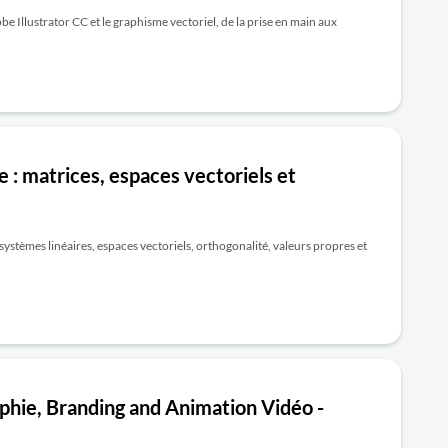
e Illustrator CC et le graphisme vectoriel, de la prise en main aux
 : matrices, espaces vectoriels et
 systèmes linéaires, espaces vectoriels, orthogonalité, valeurs propres et
aphie, Branding and Animation Vidéo -