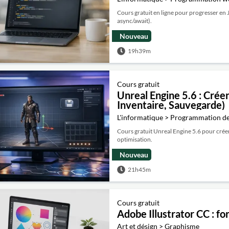
Cours gratuit en ligne pour progresser en 
async/await).
Nouveau
19h39m
Cours gratuit
Unreal Engine 5.6 : Créer
Inventaire, Sauvegarde)
L'informatique > Programmation de
Cours gratuit Unreal Engine 5.6 pour créer 
optimisation.
Nouveau
21h45m
Cours gratuit
Adobe Illustrator CC : f
Art et désign > Graphisme