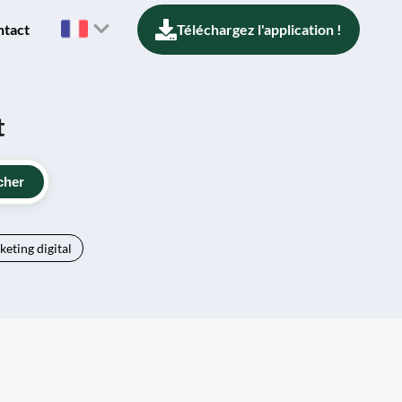
ntact
Téléchargez l'application !
t
cher
eting digital