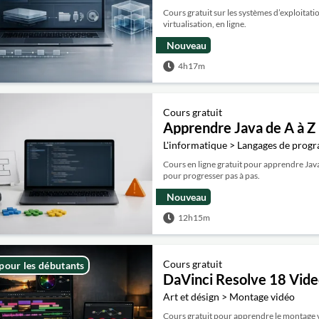
Cours gratuit sur les systèmes d’exploita
virtualisation, en ligne.
Nouveau
4h17m
Cours gratuit
Apprendre Java de A à Z 
L'informatique > Langages de prog
Cours en ligne gratuit pour apprendre Java 
pour progresser pas à pas.
Nouveau
12h15m
Cours gratuit
 pour les débutants
DaVinci Resolve 18 Vide
Art et désign > Montage vidéo
Cours gratuit pour apprendre le montage vid