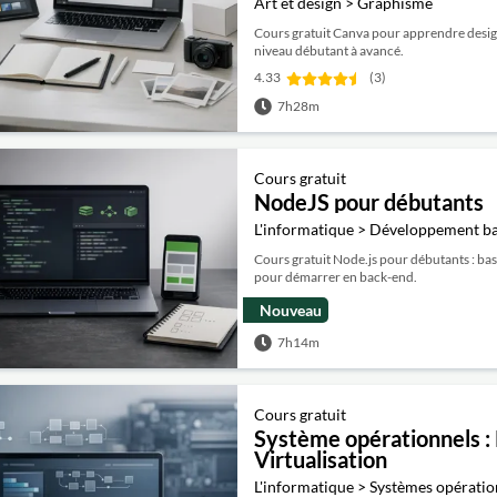
Art et désign > Graphisme
Cours gratuit Canva pour apprendre design,
niveau débutant à avancé.
4.33
(3)
7h28m
Cours gratuit
NodeJS pour débutants
L'informatique > Développement b
Cours gratuit Node.js pour débutants : bas
pour démarrer en back-end.
Nouveau
7h14m
Cours gratuit
Système opérationnels :
Virtualisation
L'informatique > Systèmes opératio