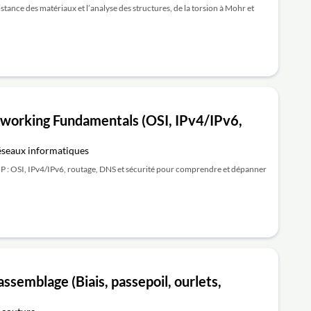
istance des matériaux et l’analyse des structures, de la torsion à Mohr et
working Fundamentals (OSI, IPv4/IPv6,
éseaux informatiques
/IP : OSI, IPv4/IPv6, routage, DNS et sécurité pour comprendre et dépanner
ssemblage (Biais, passepoil, ourlets,