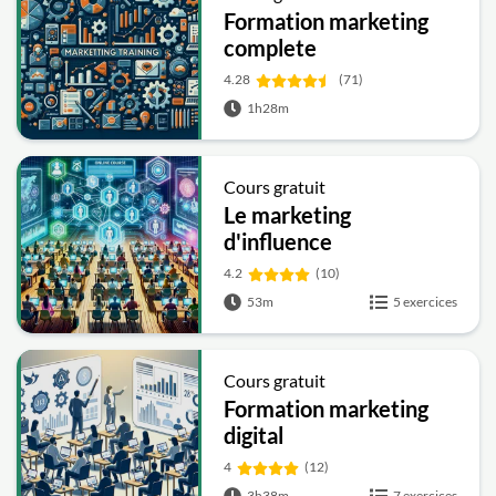
Formation marketing
complete
4.28
(71)
1h28m
Cours gratuit
Le marketing
d'influence
4.2
(10)
53m
5 exercices
Cours gratuit
Formation marketing
digital
4
(12)
3h38m
7 exercices