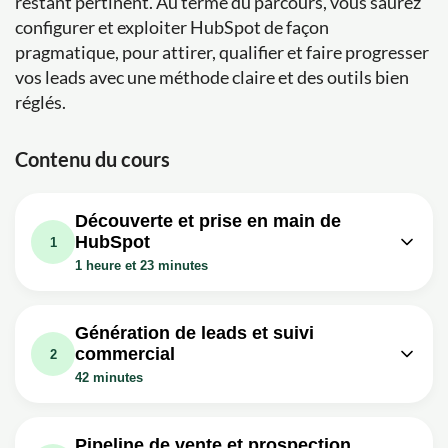
restant pertinent. Au terme du parcours, vous saurez
configurer et exploiter HubSpot de façon
pragmatique, pour attirer, qualifier et faire progresser
vos leads avec une méthode claire et des outils bien
réglés.
Contenu du cours
Découverte et prise en main de
HubSpot
1
1 heure et 23 minutes
Leçon vidéo : DÉMO HUBSPOT 2025 :
LE TOUR COMPLET EN FRANÇAIS
54m
Génération de leads et suivi
???????? (CRM, MARKETING
commercial
2
Exercice: De quels trois hubs principaux se compose la
42 minutes
plateforme HubSpot
Leçon vidéo : COMMENT GÉNÉRER
Leçon vidéo : COMMENT CRÉER UNE
VOS PREMIERS LEADS AVEC
FICHE CONTACT SUR HUBSPOT CRM
19m
Pipeline de vente et prospection