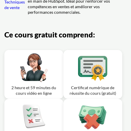
avant pour aligner marketing et ventes ?
en main de HubSpot. Idéal pour renforcer vos
compétences en ventes et améliorer vos
performances commerciales.
Ce cours gratuit comprend:
2 heure et 59 minutes du
Certificat numérique de
cours vidéo en ligne
réussite du cours (gratuit)