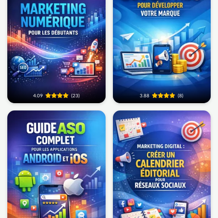
4.09
(23)
3.88
(8)