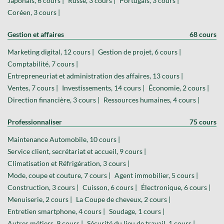
Japonais, 6 cours |
Russe, 3 cours |
Portugais, 3 cours |
Coréen, 3 cours |
Gestion et affaires
68 cours
Marketing digital, 12 cours |
Gestion de projet, 6 cours |
Comptabilité, 7 cours |
Entrepreneuriat et administration des affaires, 13 cours |
Ventes, 7 cours |
Investissements, 14 cours |
Économie, 2 cours |
Direction financière, 3 cours |
Ressources humaines, 4 cours |
Professionnaliser
75 cours
Maintenance Automobile, 10 cours |
Service client, secrétariat et accueil, 9 cours |
Climatisation et Réfrigération, 3 cours |
Mode, coupe et couture, 7 cours |
Agent immobilier, 5 cours |
Construction, 3 cours |
Cuisson, 6 cours |
Électronique, 6 cours |
Menuiserie, 2 cours |
La Coupe de cheveux, 2 cours |
Entretien smartphone, 4 cours |
Soudage, 1 cours |
Autres métiers, 9 cours |
Sécurité du lieu de travail, 1 cours |