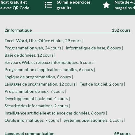
ficat gratuit et
60 mille exercices
Note de 4,8
de avec QR Code
gratuits
magasins d
L'informatique
132 cours
Excel, Word, LibreOffice et plus, 29 cours |
Programmation web, 24 cours |
Informatique de base, 8 cours |
Base de données, 12 cours |
Serveurs Web et réseaux informatiques, 6 cours |
Programmation d'applications mobiles, 6 cours |
Logique de programmation, 6 cours |
Langages de programmation, 12 cours |
Test de logiciel, 2 cours |
Programmation de jeux, 7 cours |
Développement back-end, 4 cours |
Sécurité des informations, 2 cours |
Intelligence artificielle et science des données, 6 cours |
Outils informatiques, 7 cours |
Systèmes opérationnels, 1 cours |
Langues et communication
69 cours