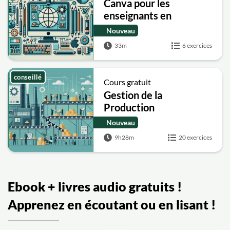
Canva pour les
enseignants en
pédagogie
Nouveau
33m
6 exercices
conseillé
Cours gratuit
Gestion de la
Production
Nouveau
9h28m
20 exercices
Ebook + livres audio gratuits !
Apprenez en écoutant ou en lisant !