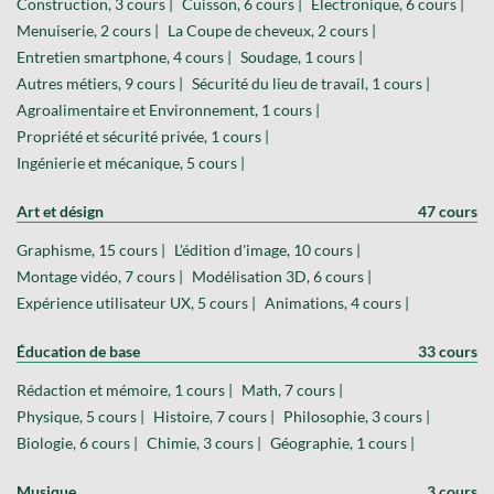
Construction, 3 cours |
Cuisson, 6 cours |
Électronique, 6 cours |
Menuiserie, 2 cours |
La Coupe de cheveux, 2 cours |
Entretien smartphone, 4 cours |
Soudage, 1 cours |
Autres métiers, 9 cours |
Sécurité du lieu de travail, 1 cours |
Agroalimentaire et Environnement, 1 cours |
Propriété et sécurité privée, 1 cours |
Ingénierie et mécanique, 5 cours |
Art et désign
47 cours
Graphisme, 15 cours |
L'édition d'image, 10 cours |
Montage vidéo, 7 cours |
Modélisation 3D, 6 cours |
Expérience utilisateur UX, 5 cours |
Animations, 4 cours |
Éducation de base
33 cours
Rédaction et mémoire, 1 cours |
Math, 7 cours |
Physique, 5 cours |
Histoire, 7 cours |
Philosophie, 3 cours |
Biologie, 6 cours |
Chimie, 3 cours |
Géographie, 1 cours |
Musique
3 cours