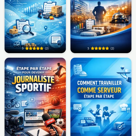
5
(2)
5
(2)