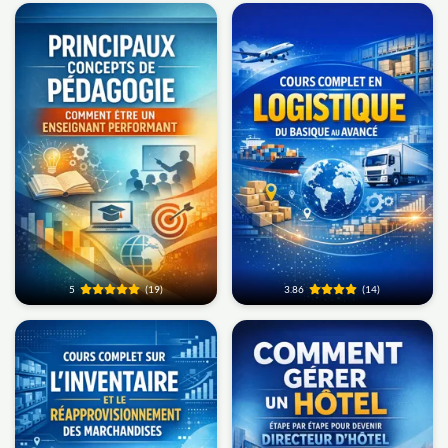
5
(19)
3.86
(14)