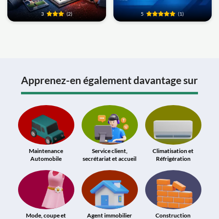
3
(2)
5
(1)
Apprenez-en également davantage sur
Maintenance
Service client,
Climatisation et
Automobile
secrétariat et accueil
Réfrigération
Mode, coupe et
Agent immobilier
Construction