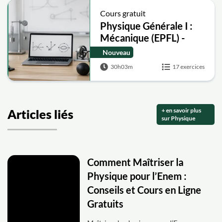
Cours gratuit
Physique Générale I :
Mécanique (EPFL) -
Cours complet
Nouveau
30h03m
17 exercices
+ en savoir plus
Articles liés
sur Physique
Comment Maîtriser la
Physique pour l’Enem :
Conseils et Cours en Ligne
Gratuits