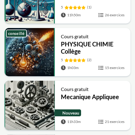
5
(1)
11h50m
26 exercices
conseillé
Cours gratuit
PHYSIQUE CHIMIE
Collège
5
(2)
1h03m
15 exercices
Cours gratuit
Mecanique Appliquee
Nouveau
11h33m
21 exercices