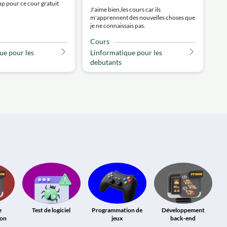
p pour ce cour gratuit
J'aime bien,les cours car ils
m'apprennent des nouvelles choses que
je ne connaissais pas.
Cours
ue pour les
Linformatique pour les
debutants
e
Test de logiciel
Programmation de
Développement
ion
jeux
back-end