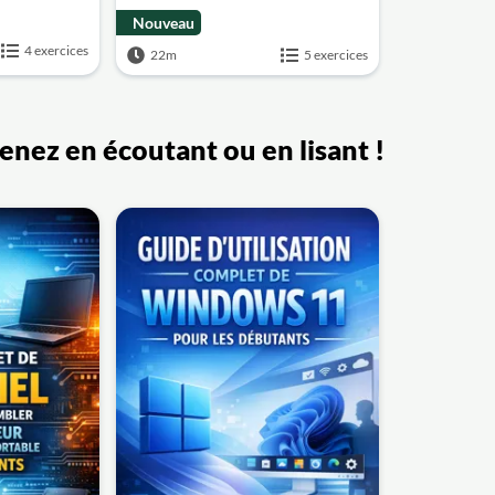
Nouveau
4 exercices
22m
5 exercices
renez en écoutant ou en lisant !