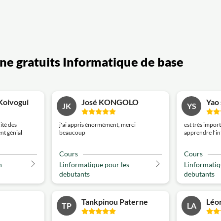
gne gratuits Informatique de base
Koivogui
José KONGOLO
Yao
JK
YS
ité des
j'ai appris énormément, merci
est très impor
ent génial
beaucoup
apprendre l'i
Cours
Cours
n
Linformatique pour les
Linformatiq
debutants
debutants
Tankpinou Paterne
Léon
TP
LA