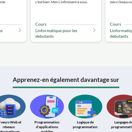
ante
c'est bien. Merci infiniment à vous.
merci beaucou
Cours
Cours
es
Linformatique pour les
Linformatiq
debutants
debutants
Apprenez-en également davantage sur
rveurs Web et
Programmation
Logique de
Langages d
réseaux
d'applications
programmation
programmat
nformatiques
mobiles