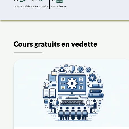
cours vidéo
cours audio
cours texte
Cours gratuits en vedette