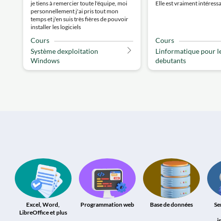
je tiens à remercier toute l'équipe, moi
Elle est vraiment intéress
personnellement j'ai pris tout mon
temps et j'en suis très fières de pouvoir
installer les logiciels
Cours
Cours
Système dexploitation
Linformatique pour l
Windows
debutants
Excel, Word,
Programmation web
Base de données
Se
LibreOffice et plus
i