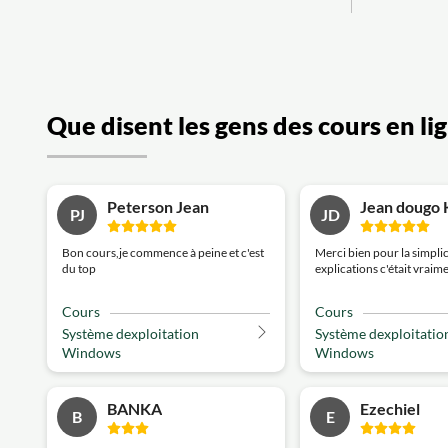
Que disent les gens des cours en li
Peterson Jean
Jean dougo 
PJ
JD
Bon cours,je commence à peine et c'est
Merci bien pour la simplic
du top
explications c'était vraim
Cours
Cours
Système dexploitation
Système dexploitatio
Windows
Windows
BANKA
Ezechiel
B
E