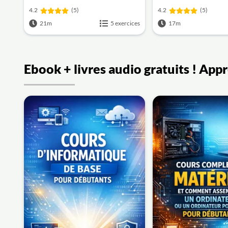
4.2
(5)
4.2
(5)
21m
5 exercices
17m
Ebook + livres audio gratuits ! App