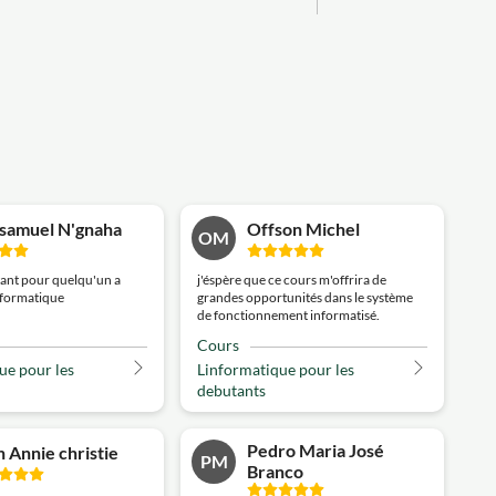
 samuel N'gnaha
Offson Michel
OM
tant pour quelqu'un a
j'éspère que ce cours m'offrira de
nformatique
grandes opportunités dans le système
de fonctionnement informatisé.
Cours
ue pour les
Linformatique pour les
debutants
Pedro Maria José
 Annie christie
PM
Branco