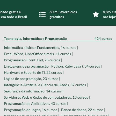
icado grátis e
60 mil exercícios
4,8/5 cl
 em todo o Brasil
gratuitos
nas loja
Tecnologia, Informática e Programação
424 cursos
Informática básica e Fundamentos, 16 cursos |
Excel, Word, LibreOffice e mais, 41 cursos |
Programação Front-End, 75 cursos |
Linguagens de programação ( Python, Ruby, Java ), 34 cursos |
Hardware e Suporte de TI, 22 cursos |
Lógica de programação, 23 cursos |
Inteligência Artificial e Ciência de Dados, 37 cursos |
Segurança da informação, 14 cursos |
Servidores Web e Redes de computadores, 13 cursos |
Programação de Aplicativos, 43 cursos |
Programação de Jogos, 16 cursos |
Banco de dados, 22 cursos |
Robótica e Automação, 10 cursos |
Ferramentas de TI, 16 cursos |