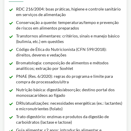
RDC 216/2004: boas práticas, higiene e controle sanitário
em serviços de alimentação
Conservação a quente: temperaturas/tempo e prevenção
de riscos em alimentos preparados
Transtornos alimentares: critérios, sinais e manejo básico
(bulimia, etc.) em questões
Código de Ética do Nutricionista (CFN 599/2018):
direitos, deveres e vedações
Bromatologia: composição de alimentos e métodos
analíticos; extração por Soxhlet
PNAE (Res. 6/2020): regras do programa e limite para
compra de processados/ultra
Nutrição básica: digestão/absorção; destino portal dos
monossacarídeos ao fígado
DRIs/atualizações: necessidades energéticas (ex.: lactantes)
e micronutrientes (folato)
Trato digestório: enzimas e produtos da digestão de
carboidratos (lactase e lactose)
Guia alimentar <2 anos: introdução alimentar e