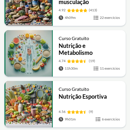
musculação
4.92
(413)
4h09m
22 exercícios
Curso Gratuito
Nutrição e
Metabolismo
4.74
(19)
11h30m
11 exercícios
Curso Gratuito
Nutrição Esportiva
4.56
(9)
9h01m
6 exercícios