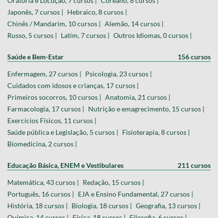
Oratória e Locução, 7 cursos |
Coreano, 8 cursos |
Japonês, 7 cursos |
Hebraico, 8 cursos |
Chinês / Mandarim, 10 cursos |
Alemão, 14 cursos |
Russo, 5 cursos |
Latim, 7 cursos |
Outros Idiomas, 0 cursos |
Saúde e Bem-Estar
156 cursos
Enfermagem, 27 cursos |
Psicologia, 23 cursos |
Cuidados com idosos e crianças, 17 cursos |
Primeiros socorros, 10 cursos |
Anatomia, 21 cursos |
Farmacologia, 17 cursos |
Nutrição e emagrecimento, 15 cursos |
Exercícios Físicos, 11 cursos |
Saúde pública e Legislação, 5 cursos |
Fisioterapia, 8 cursos |
Biomedicina, 2 cursos |
Educação Básica, ENEM e Vestibulares
211 cursos
Matemática, 43 cursos |
Redação, 15 cursos |
Português, 16 cursos |
EJA e Ensino Fundamental, 27 cursos |
História, 18 cursos |
Biologia, 18 cursos |
Geografia, 13 cursos |
Química, 14 cursos |
Física, 18 cursos |
Filosofia, 6 cursos |