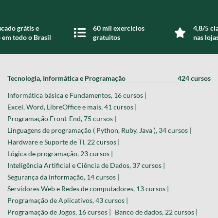
icado grátis e
60 mil exercícios
4,8/5 cl
 em todo o Brasil
gratuitos
nas loja
Tecnologia, Informática e Programação
424 cursos
Informática básica e Fundamentos, 16 cursos |
Excel, Word, LibreOffice e mais, 41 cursos |
Programação Front-End, 75 cursos |
Linguagens de programação ( Python, Ruby, Java ), 34 cursos |
Hardware e Suporte de TI, 22 cursos |
Lógica de programação, 23 cursos |
Inteligência Artificial e Ciência de Dados, 37 cursos |
Segurança da informação, 14 cursos |
Servidores Web e Redes de computadores, 13 cursos |
Programação de Aplicativos, 43 cursos |
Programação de Jogos, 16 cursos |
Banco de dados, 22 cursos |