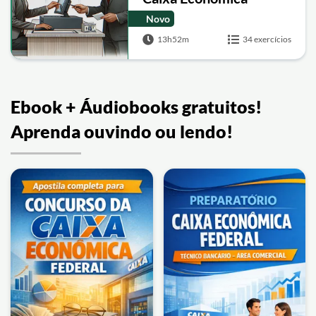
Federal
Novo
13h52m
34 exercícios
Ebook + Áudiobooks gratuitos!
Aprenda ouvindo ou lendo!