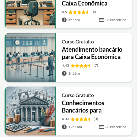
Caixa Econômica
4.5
(4)
5h55m
28 exercícios
Curso Gratuito
Atendimento bancário
para Caixa Econômica
4.43
(7)
1h26m
Curso Gratuito
Conhecimentos
Bancários para
concursos públicos
4.33
(3)
12h14m
28 exercícios