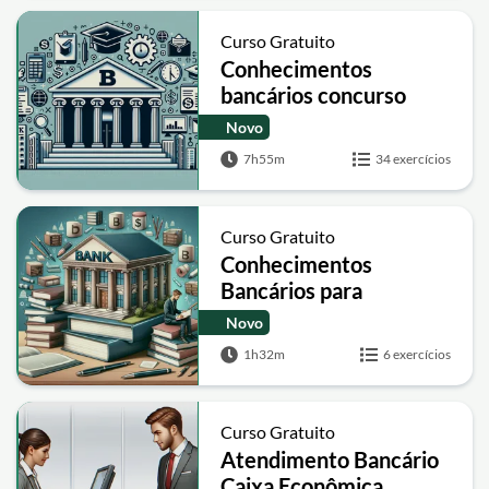
Curso Gratuito
Conhecimentos
bancários concurso
Caixa
Novo
7h55m
34 exercícios
Curso Gratuito
Conhecimentos
Bancários para
concurso Caixa
Novo
Econômica
1h32m
6 exercícios
Curso Gratuito
Atendimento Bancário
Caixa Econômica