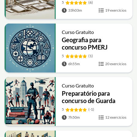
5
(6)
33h03m
19 exercícios
Curso Gratuito
Geografia para
concurso PMERJ
5
(1)
6h55m
20 exercícios
Curso Gratuito
Preparatório para
concurso de Guarda
Municipal de Fortaleza
5
(-1)
7h50m
12 exercícios