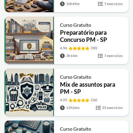
10h49m
7 exercícios
Curso Gratuito
Preparatório para
Concurso PM - SP
2014
4.96
(90)
3h14m
7 exercícios
Curso Gratuito
Mix de assuntos para
PM - SP
4.95
(56)
12h26m
35 exercícios
Curso Gratuito