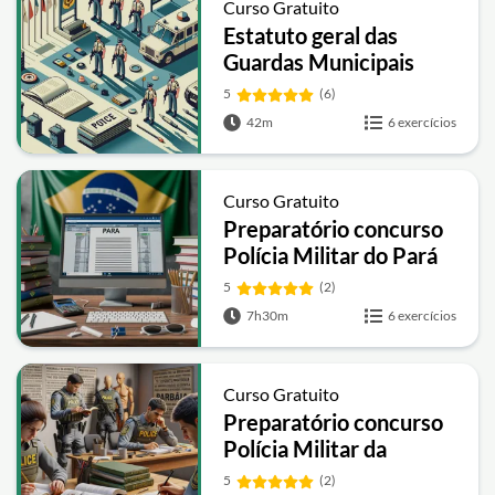
Curso Gratuito
Estatuto geral das
Guardas Municipais
5
(6)
42m
6 exercícios
Curso Gratuito
Preparatório concurso
Polícia Militar do Pará
5
(2)
7h30m
6 exercícios
Curso Gratuito
Preparatório concurso
Polícia Militar da
Paraíba
5
(2)