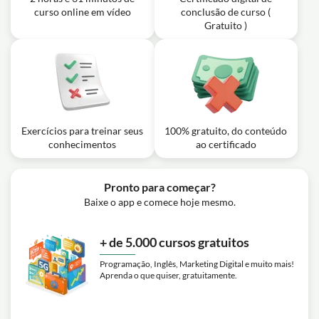
Lei Complementar número 417 de 29 de Dezembro de
curso online em vídeo
conclusão de curso (
Exercício: Em relação à Lei de Tortura, é correto afirmar
2004?
que o crime de tortura é considerado inafiançável,
Gratuito )
insuscetível de graça ou anistia?
Aula em vídeo: GUARDA CIVIL
MUNICIPAL JUNDIAÍ-SP | DIREITO
44m
CONSTITUCIONAL - RESOLUÇÃO DE
QUESTÕES VUNESP
Exercício: De acordo com o Artigo 5º da Constituição
Federal Brasileira, quais são as situações em que é
Exercícios para treinar seus
100% gratuito, do conteúdo
permitido o ingresso em domicílio sem consentimento
do morador?
conhecimentos
ao certificado
Pronto para começar?
Baixe o app e comece hoje mesmo.
+ de 5.000 cursos gratuitos
Programação, Inglês, Marketing Digital e muito mais!
Aprenda o que quiser, gratuitamente.