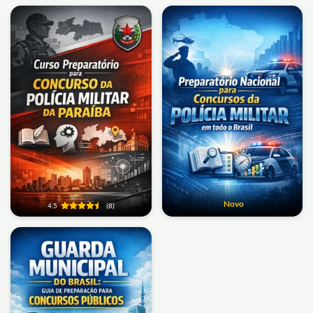
Novo
4.5
(8)